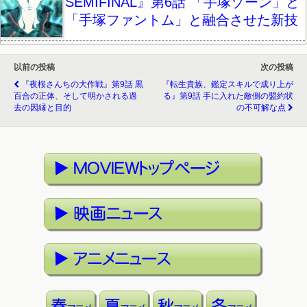
SEMIFINAL』第6話 「手塚ゾーン」と
「手塚ファントム」と融合させた新技
以前の投稿
次の投稿
『夜桜さんちの大作戦』第9話 黒
『転生貴族、鑑定スキルで成り上が
百合の正体、そして明かされる過
る』第9話 手に入れた敵側の盟約状
去の因縁と目的
の不可解な点