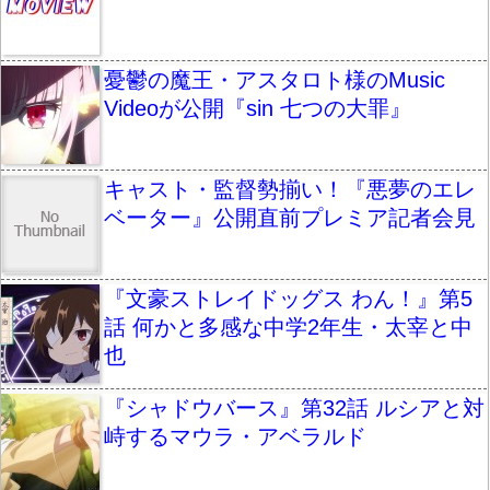
憂鬱の魔王・アスタロト様のMusic
Videoが公開『sin 七つの大罪』
キャスト・監督勢揃い！『悪夢のエレ
ベーター』公開直前プレミア記者会見
『文豪ストレイドッグス わん！』第5
話 何かと多感な中学2年生・太宰と中
也
『シャドウバース』第32話 ルシアと対
峙するマウラ・アベラルド