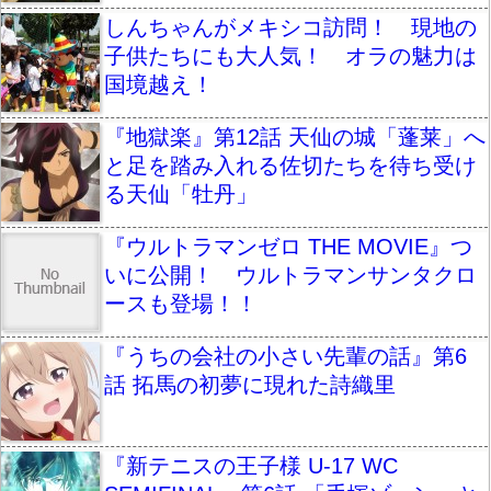
しんちゃんがメキシコ訪問！ 現地の
子供たちにも大人気！ オラの魅力は
国境越え！
『地獄楽』第12話 天仙の城「蓬莱」へ
と足を踏み入れる佐切たちを待ち受け
る天仙「牡丹」
『ウルトラマンゼロ THE MOVIE』つ
いに公開！ ウルトラマンサンタクロ
ースも登場！！
『うちの会社の小さい先輩の話』第6
話 拓馬の初夢に現れた詩織里
『新テニスの王子様 U-17 WC