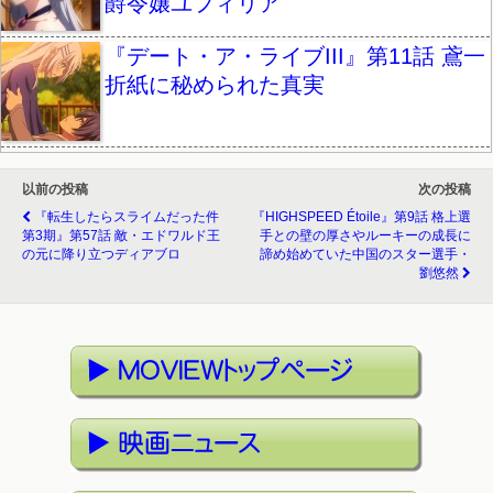
爵令嬢ユフィリア
『デート・ア・ライブIII』第11話 鳶一
折紙に秘められた真実
以前の投稿
次の投稿
『転生したらスライムだった件
『HIGHSPEED Étoile』第9話 格上選
第3期』第57話 敵・エドワルド王
手との壁の厚さやルーキーの成長に
の元に降り立つディアブロ
諦め始めていた中国のスター選手・
劉悠然