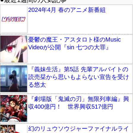
2024年4月 春のアニメ新番組
憂鬱の魔王・アスタロト様のMusic
Videoが公開『sin 七つの大罪』
『義妹生活』第5話 先輩アルバイトの
読売栞から思いもよらない宣告を受け
る悠太
『劇場版「鬼滅の刃」無限列車編』興
収400億円！ 世界興収517億円
幻のリュウソウジャーファイナルライ