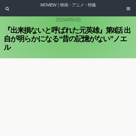
MOVIEW｜映画・アニメ・特撮
2024/05/20
『出来損ないと呼ばれた元英雄』第8話 出
自が明らかになる“昔の記憶がない”ノエ
ル