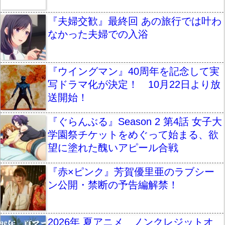
『夫婦交歓』最終回 あの旅行では叶わ
なかった夫婦での入浴
『ウイングマン』40周年を記念して実
写ドラマ化が決定！ 10月22日より放
送開始！
『ぐらんぶる』Season 2 第4話 女子大
学園祭チケットをめぐって始まる、欲
望に塗れた醜いアピール合戦
『赤×ピンク』芳賀優里亜のラブシー
ン公開・禁断の予告編解禁！
2026年 夏アニメ ノンクレジットオ