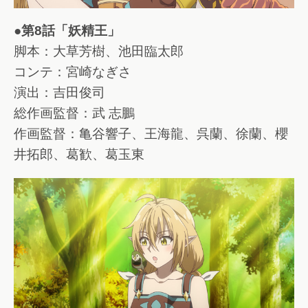
●第8話「妖精王」
脚本：大草芳樹、池田臨太郎
コンテ：宮崎なぎさ
演出：吉田俊司
総作画監督：武 志鵬
作画監督：亀谷響子、王海龍、呉蘭、徐蘭、櫻
井拓郎、葛歓、葛玉東