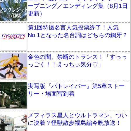
ープニング／エンディング集（8月1日
更新）
第1回特撮名言人気投票終了！人気
No.1となった名台詞はどちらの鋼牙？
金色の闇、禁断のトランス！「すっっ
っごく！！えっちぃ気分♡」
実写版『パトレイバー』第5章ストー
リー・場面写到着
メフィラス星人とウルトラマン、つい
に決着？怪獣散歩福島編今晩放送！