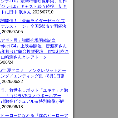
ジラ-0.0』最新特報映像解禁、前作
ジラ-1.0』キャスト続々続投、新キ
ストに田中 泯さん
2026/07/10
潟初開催！「仮面ライダーゼッツ フ
イナルステージ」全国5都市で開催決
！
2026/07/05
真アギト展」福岡会場開催記念
roject G4』上映会開催。唐渡亮さん
25年振りに舞台挨拶登壇、賀集利樹さ
、山崎潤さんとレアトーク
6/06/24
26年 夏アニメ ノンクレジットオー
ニング／エンディング集（8月1日更
）
2026/06/22
ジラ、救世主ロボット「ユキオ」と激
！ 『ゴジラVSスノウボールアー
』超激突ビジュアル＆特別映像が解
！
2026/06/18
はヒーローになれる『僕のヒーローア