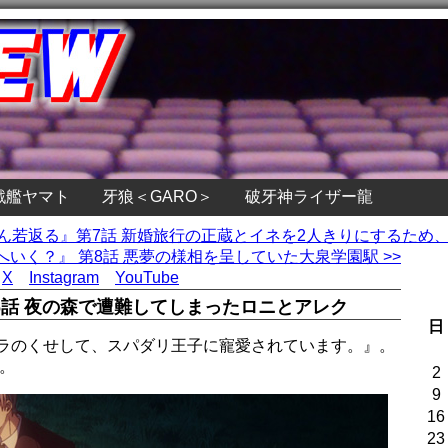
戦艦ヤマト
牙狼＜GARO＞
破牙神ライザー龍
さん若返る』第7話 新婚旅行の正蔵とイネを2人きりにするため
いく？』 第8話 悪夢の様相を呈していた大泉学園駅 >>
X
Instagram
YouTube
話 夜の森で遭難してしまったロニとアレク
日
ャラのくせして、スパダリ王子に寵愛されています。』。
。
2
9
16
23