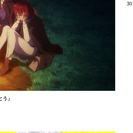
30
とう」