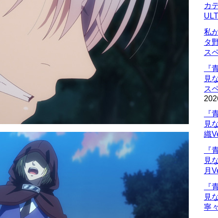
カデ
UL
私
タ
ス
『
見
ス
202
『
見
織V
『
見
月V
『
見
寧々