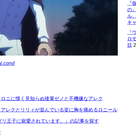
『仮
の
ル
キ
『
ロ
目
2
al.com//
 ロニに懐く見知らぬ後輩ゼノと不機嫌なアレク
 アレクとリリィが並んでいる姿に胸を痛めるロニール
ダリ王子に寵愛されています。』の記事を探す
ジ