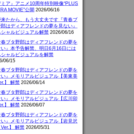
ミア』アニメ10周年特別映像“PLUS
TRA MOVIE”公開
2026/06/16
が来たから、もう大丈夫です『青春ブ
野郎はディアフレンドの夢を見ない』
ペシャルビジュアル解禁
2026/06/16
青春ブタ野郎はディアフレンドの夢を
ない』本予告解禁、明日6月16日には
ペシャルビジュアルを解禁
6/06/15
青春ブタ野郎はディアフレンドの夢を
ない』メモリアルビジュアル【美東美
er.】 解禁
2026/06/14
青春ブタ野郎はディアフレンドの夢を
ない』メモリアルビジュアル【広川卯
er.】 解禁
2026/06/07
青春ブタ野郎はディアフレンドの夢を
ない』メモリアルビジュアル【岩見沢
Ver.】 解禁
2026/05/31