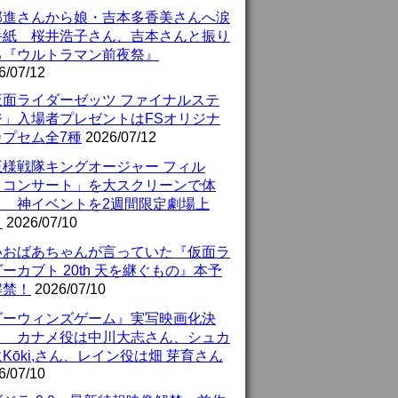
部進さんから娘・吉本多香美さんへ涙
手紙 桜井浩子さん、吉本さんと振り
る『ウルトラマン前夜祭』
6/07/12
仮面ライダーゼッツ ファイナルステ
ジ」入場者プレゼントはFSオリジナ
カプセム全7種
2026/07/12
王様戦隊キングオージャー フィル
・コンサート」を大スクリーンで体
！ 神イベントを2週間限定劇場上
！
2026/07/10
いおばあちゃんが言っていた『仮面ラ
ーカブト 20th 天を継ぐもの』本予
解禁！
2026/07/10
ダーウィンズゲーム』実写映画化決
！ カナメ役は中川大志さん、シュカ
Kōki,さん、レイン役は畑 芽育さん
6/07/10