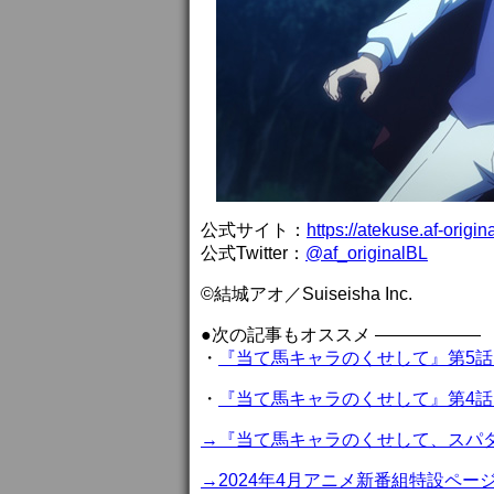
公式サイト：
https://atekuse.af-origin
公式Twitter：
@af_originalBL
©結城アオ／Suiseisha Inc.
●次の記事もオススメ ——————
・
『当て馬キャラのくせして』第5話
・
『当て馬キャラのくせして』第4話
→『当て馬キャラのくせして、スパ
→2024年4月アニメ新番組特設ペー