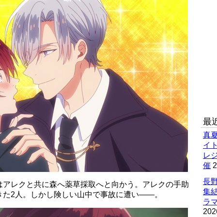
最
真
イ
レ
催
2
長野
はアレクと共に森へ薬草採取へと向かう。アレクの手助
集
きた2人。しかし険しい山中で事故に遭い――。
ラマ
202