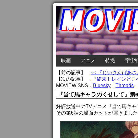
映画
アニメ
特撮
宇宙
【前の記事】
<< 『じいさんばあ
【次の記事】
『終末トレインどこへ
MOVIEW SNS：
Bluesky
Threads
『当て馬キャラのくせして』第6
好評放送中のTVアニメ『当て馬キ
その第6話の場面カットが届きました