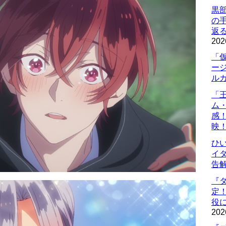
黒
の
返
202
「
ー
ル
「
ム
感
映
ひ
イダ
告
『
定
役に
202