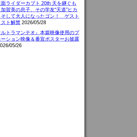
面ライダーカブト 20th 天を継ぐも
』加賀美の息子、その学友“天道”ヒカ
、そして大人になったゴン！ ゲスト
ャスト解禁
2026/05/28
ウルトラマンテオ』本篇映像使用のプ
モーション映像＆番宣ポスターお披露
026/05/26