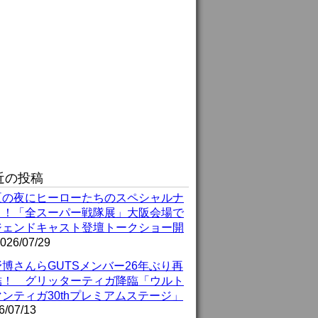
近の投稿
夏の夜にヒーローたちのスペシャルナ
ト！「全スーパー戦隊展」大阪会場で
ジェンドキャスト登壇トークショー開
026/07/29
博さんらGUTSメンバー26年ぶり再
結！ グリッターティガ降臨「ウルト
ンティガ30thプレミアムステージ」
6/07/13