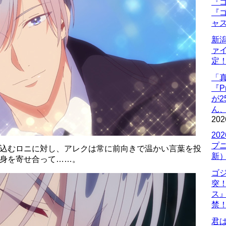
『ゴ
『ゴ
ャ
新
ァ
定
「
『P
が
ん
202
20
プ
ち込むロニに対し、アレクは常に前向きで温かい言葉を投
新
は身を寄せ合って……。
ゴ
突
ス
禁
君