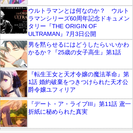
ウルトラマンとは何なのか？ ウルト
ラマンシリーズ60周年記念ドキュメン
タリー『THE ORIGIN OF
ULTRAMAN』7月3日公開
男を黙らせるにはどうしたらいいかわ
かるか？『25歳の女子高生』第1話
『転生王女と天才令嬢の魔法革命』第
1話 婚約破棄をつきつけられた天才公
爵令嬢ユフィリア
『デート・ア・ライブIII』第11話 鳶一
折紙に秘められた真実