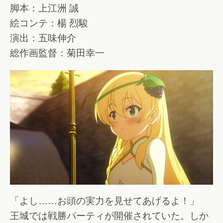
脚本：上江洲 誠
絵コンテ：楊 烈駿
演出：五味伸介
総作画監督：菊田幸一
「よし……お頭の実力を見せてあげるよ！」
王城では戦勝パーティが開催されていた。しか