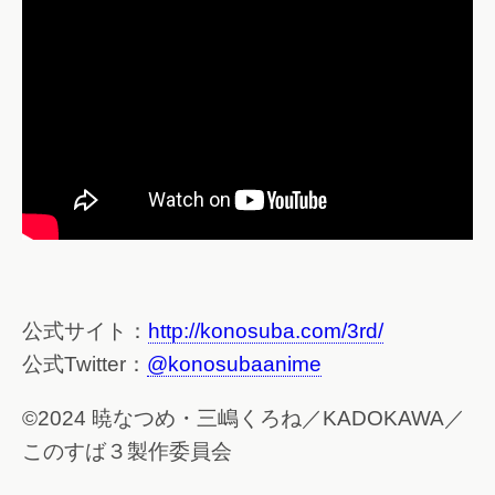
公式サイト：
http://konosuba.com/3rd/
公式Twitter：
@konosubaanime
©2024 暁なつめ・三嶋くろね／KADOKAWA／
このすば３製作委員会