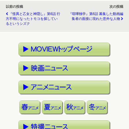
以前の投稿
次の投稿
『怪異と乙女と神隠し』第6話 行
『喧嘩独学』第6話 募集した動画編
方不明になったトモコを探してい
集者の面接に現れた意外な人物
るというシズク