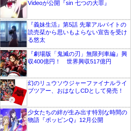
Videoが公開『sin 七つの大罪』
『義妹生活』第5話 先輩アルバイトの
読売栞から思いもよらない宣告を受け
る悠太
『劇場版「鬼滅の刃」無限列車編』興
収400億円！ 世界興収517億円
幻のリュウソウジャーファイナルライ
ブツアー、おはなしCDとして発売！
少女たちの絆が生み出す特別な時間の
物語『ポッピンQ』12月公開