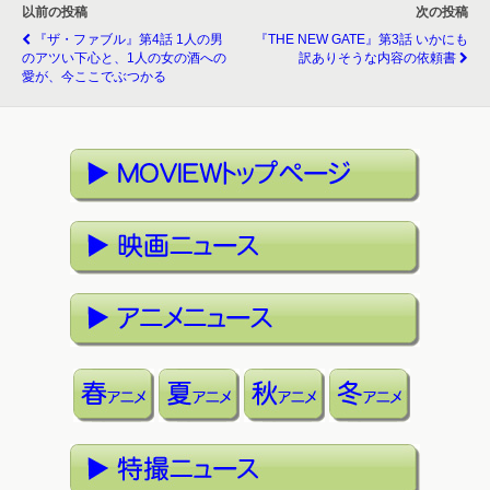
以前の投稿
次の投稿
『ザ・ファブル』第4話 1人の男
『THE NEW GATE』第3話 いかにも
のアツい下心と、1人の女の酒への
訳ありそうな内容の依頼書
愛が、今ここでぶつかる