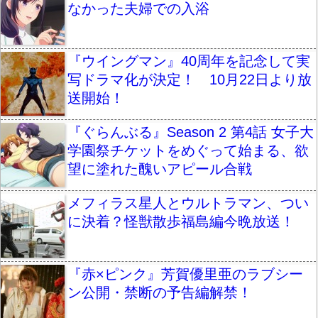
なかった夫婦での入浴
『ウイングマン』40周年を記念して実
写ドラマ化が決定！ 10月22日より放
送開始！
『ぐらんぶる』Season 2 第4話 女子大
学園祭チケットをめぐって始まる、欲
望に塗れた醜いアピール合戦
メフィラス星人とウルトラマン、つい
に決着？怪獣散歩福島編今晩放送！
『赤×ピンク』芳賀優里亜のラブシー
ン公開・禁断の予告編解禁！