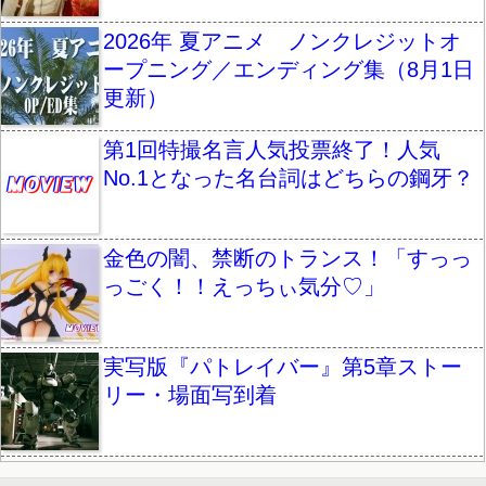
2026年 夏アニメ ノンクレジットオ
ープニング／エンディング集（8月1日
更新）
第1回特撮名言人気投票終了！人気
No.1となった名台詞はどちらの鋼牙？
金色の闇、禁断のトランス！「すっっ
っごく！！えっちぃ気分♡」
実写版『パトレイバー』第5章ストー
リー・場面写到着