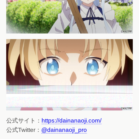
公式サイト：
https://dainanaoji.com/
公式Twitter：
@dainanaoji_pro