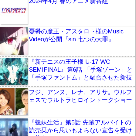
2024年4月 春のアニメ新番組
憂鬱の魔王・アスタロト様のMusic
Videoが公開『sin 七つの大罪』
『新テニスの王子様 U-17 WC
SEMIFINAL』第6話 「手塚ゾーン」と
「手塚ファントム」と融合させた新技
フジ、アンヌ、レナ、アリサ。ウルフ
ェスでウルトラヒロイントークショー
『義妹生活』第5話 先輩アルバイトの
読売栞から思いもよらない宣告を受け