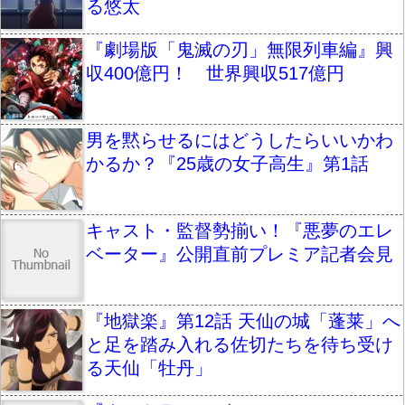
る悠太
『劇場版「鬼滅の刃」無限列車編』興
収400億円！ 世界興収517億円
男を黙らせるにはどうしたらいいかわ
かるか？『25歳の女子高生』第1話
キャスト・監督勢揃い！『悪夢のエレ
ベーター』公開直前プレミア記者会見
『地獄楽』第12話 天仙の城「蓬莱」へ
と足を踏み入れる佐切たちを待ち受け
る天仙「牡丹」