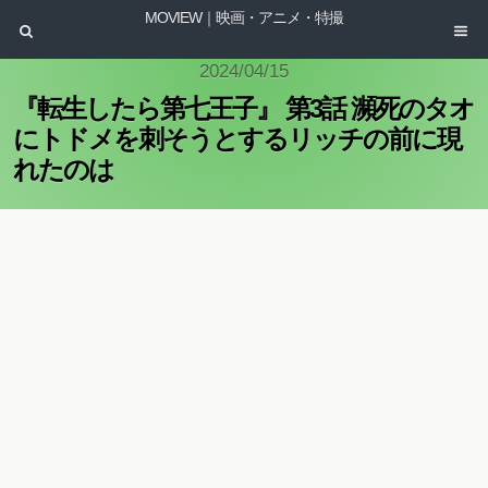
MOVIEW｜映画・アニメ・特撮
2024/04/15
『転生したら第七王子』 第3話 瀕死のタオ
にトドメを刺そうとするリッチの前に現
れたのは