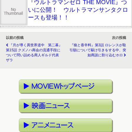
『ウルトラマンゼロ THE MOVIE』つ
いに公開！ ウルトラマンサンタクロ
ースも登場！！
以前の投稿
次の投稿
『月が導く異世界道中 第二幕』
『狼と香辛料』第3話 ロレンスが取
第15話 クズノハ商会の流通手段に
引額について駆け引きをする中、突
ついて問い詰める商人ギルド代表
如商談に割り込むホロ
ザラ