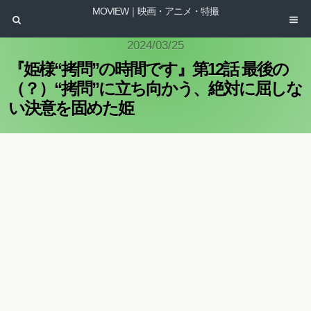
MOVIEW｜映画・アニメ・特撮
2024/03/25
『姫様“拷問”の時間です』第12話 最後の
（？）“拷問”に立ち向かう、絶対に屈しな
い決意を固めた姫