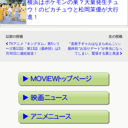
横浜はポケモンの巣？大量発生チュ
ウ！のピカチュウと松岡茉優が大行
進！
以前の投稿
次の投稿
TVアニメ『キングダム』第5シリ
『道産子ギャルはなまらめんこい』
ーズ第12話・第13話（最終回）は3
最終回 “お泊りデート”が本当になっ
月30日に連続放送！
てしまい、緊張する翼と美波