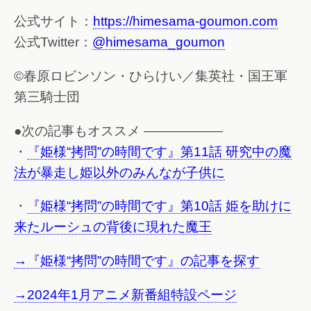
公式サイト：
https://himesama-goumon.com
公式Twitter：
@himesama_goumon
©春原ロビンソン・ひらけい／集英社・国王軍
第三騎士団
●次の記事もオススメ ——————
・
『姫様“拷問”の時間です』第11話 研究中の魔
法が暴走し姫以外のみんなが子供に
・
『姫様“拷問”の時間です』第10話 姫を助けに
来たルーシュの背後に現れた魔王
→『姫様“拷問”の時間です』の記事を探す
→2024年1月アニメ新番組特設ページ