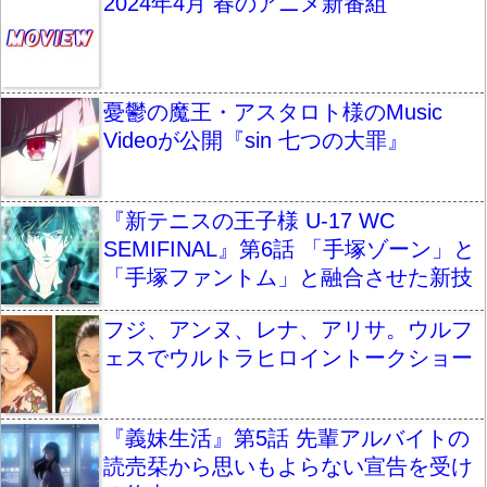
2024年4月 春のアニメ新番組
憂鬱の魔王・アスタロト様のMusic
Videoが公開『sin 七つの大罪』
『新テニスの王子様 U-17 WC
SEMIFINAL』第6話 「手塚ゾーン」と
「手塚ファントム」と融合させた新技
フジ、アンヌ、レナ、アリサ。ウルフ
ェスでウルトラヒロイントークショー
『義妹生活』第5話 先輩アルバイトの
読売栞から思いもよらない宣告を受け