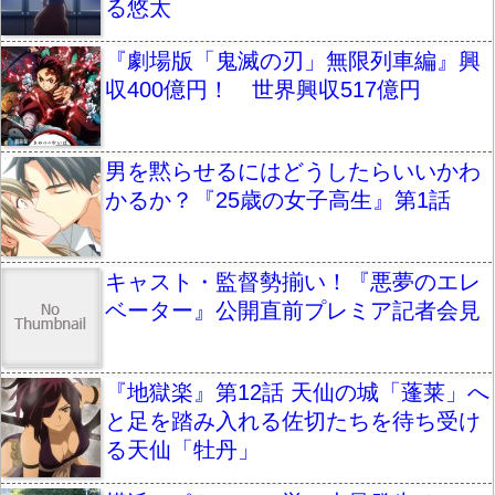
る悠太
『劇場版「鬼滅の刃」無限列車編』興
収400億円！ 世界興収517億円
男を黙らせるにはどうしたらいいかわ
かるか？『25歳の女子高生』第1話
キャスト・監督勢揃い！『悪夢のエレ
ベーター』公開直前プレミア記者会見
『地獄楽』第12話 天仙の城「蓬莱」へ
と足を踏み入れる佐切たちを待ち受け
る天仙「牡丹」