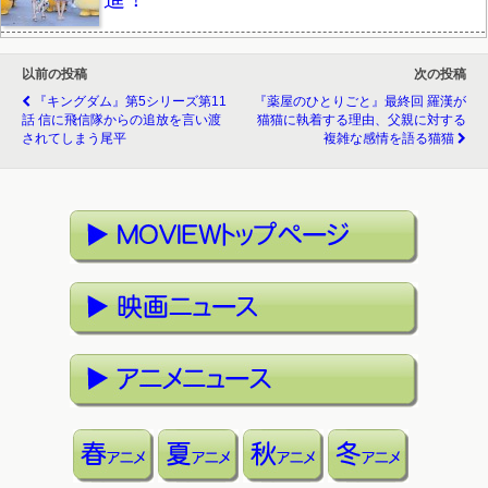
以前の投稿
次の投稿
『キングダム』第5シリーズ第11
『薬屋のひとりごと』最終回 羅漢が
話 信に飛信隊からの追放を言い渡
猫猫に執着する理由、父親に対する
されてしまう尾平
複雑な感情を語る猫猫