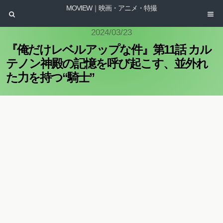
MOVIEW｜映画・アニメ・特撮
2024/03/23
『俺だけレベルアップな件』第11話 カル
テノン神殿の記憶を呼び起こす、並外れ
た力を持つ“騎士”