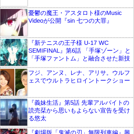
憂鬱の魔王・アスタロト様のMusic
Videoが公開『sin 七つの大罪』
『新テニスの王子様 U-17 WC
SEMIFINAL』第6話 「手塚ゾーン」と
「手塚ファントム」と融合させた新技
フジ、アンヌ、レナ、アリサ。ウルフ
ェスでウルトラヒロイントークショー
『義妹生活』第5話 先輩アルバイトの
読売栞から思いもよらない宣告を受け
る悠太
『劇場版「鬼滅の刃」無限列車編』興