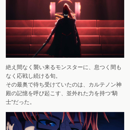
絶え間なく襲い来るモンスターに、息つく間も
なく応戦し続ける旬。
その最奥で待ち受けていたのは、カルテノン神
殿の記憶を呼び起こす、並外れた力を持つ“騎
士”だった。