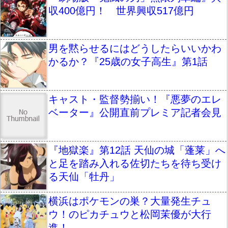
収400億円！ 世界興収517億円
男を黙らせるにはどうしたらいいかわ
かるか？『25歳の女子高生』第1話
キャスト・監督勢揃い！『悪夢のエレ
ベーター』公開直前プレミア記者会見
『地獄楽』第12話 天仙の城「蓬莱」へ
と足を踏み入れる佐切たちを待ち受け
る天仙「牡丹」
横浜はポケモンの巣？大量発生チュ
ウ！のピカチュウと松岡茉優が大行
進！