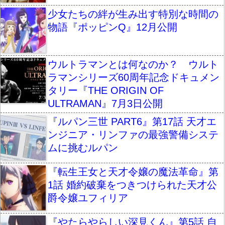
少女たちの絆が生み出す特別な時間の
物語『ポッピンQ』12月公開
ウルトラマンとは何なのか？ ウルト
ラマンシリーズ60周年記念ドキュメン
タリー『THE ORIGIN OF
ULTRAMAN』7月3日公開
『ルパン三世 PART6』第17話 天才エ
ンジニア・リンファの最強警備システ
ムに挑むルパン
『転生王女と天才令嬢の魔法革命』第
1話 婚約破棄をつきつけられた天才公
爵令嬢ユフィリア
『やたらやらしい深見くん』第5話 自