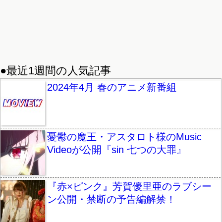
●最近1週間の人気記事
2024年4月 春のアニメ新番組
憂鬱の魔王・アスタロト様のMusic
Videoが公開『sin 七つの大罪』
『赤×ピンク』芳賀優里亜のラブシー
ン公開・禁断の予告編解禁！