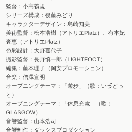
監督：小高義規
シリーズ構成：後藤みどり
キャラクターデザイン：島崎知美
美術監督：松本浩樹（アトリエPlatz）、有本妃
査恵（アトリエPlatz）
色彩設計：大野嘉代子
撮影監督：長野慎一郎（LIGHTFOOT）
編集：藤本理子（岡安プロモーション）
音楽：信澤宣明
オープニングテーマ：「遊歩」（歌：いゔどっ
と）
オープニングテーマ：「休息充電」（歌：
GLASGOW）
音響監督：山本浩司
音響制作：ダックスプロダクション