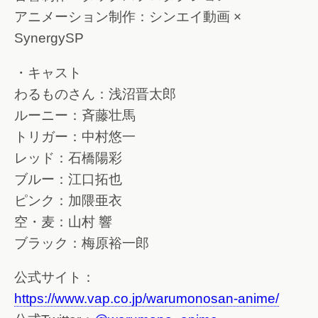
アニメーション制作：シンエイ動画 ×
SynergySP
・キャスト
わるものさん：浅沼晋太郎
ルーニー：斉藤壮馬
トリガー：中村悠一
レッド：石橋陽彩
ブルー：江口拓也
ピンク：加隈亜衣
空・麦：山村 響
ブラック：梅原裕一郎
公式サイト：
https://www.vap.co.jp/warumonosan-anime/