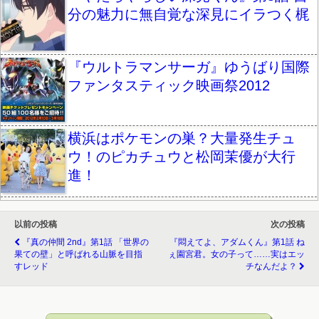
分の魅力に無自覚な深見にイラつく梶
『ウルトラマンサーガ』ゆうばり国際
ファンタスティック映画祭2012
横浜はポケモンの巣？大量発生チュ
ウ！のピカチュウと松岡茉優が大行
進！
以前の投稿
次の投稿
『真の仲間 2nd』第1話 「世界の
『悶えてよ、アダムくん』第1話 ね
果ての壁」と呼ばれる山脈を目指
ぇ園宮君。女の子って……実はエッ
すレッド
チなんだよ？