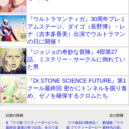
『ウルトラマンティガ』30周年プレミ
アムステージ、ダイゴ（長野博）・レ
ナ（吉本多香美）出演でウルトラマン
の日に開催！
『ジョジョの奇妙な冒険』4部第27
話、ミステリー・サークルに倒れてい
た男
『Dr.STONE SCIENCE FUTURE』第1
クール最終回 密かにトンネルを掘り進
め、ゼノを確保するクロムたち
以前の投稿
次の投稿
『ウマ娘 プリティーダービー3』
ウマ娘初の映画化！ 劇場版『ウマ
最終回 最後の有マ記念。全力で走
娘 プリティーダービー 新時代の扉』