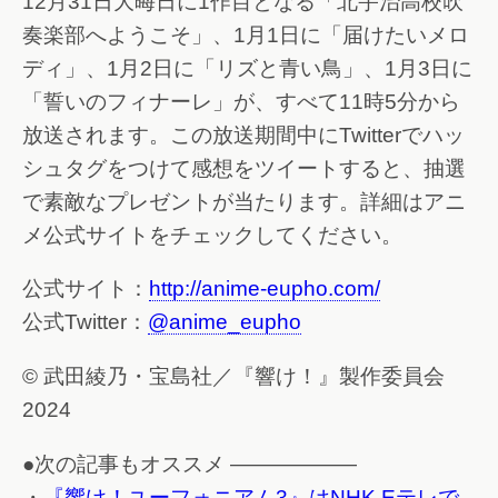
12月31日大晦日に1作目となる「北宇治高校吹
奏楽部へようこそ」、1月1日に「届けたいメロ
ディ」、1月2日に「リズと青い鳥」、1月3日に
「誓いのフィナーレ」が、すべて11時5分から
放送されます。この放送期間中にTwitterでハッ
シュタグをつけて感想をツイートすると、抽選
で素敵なプレゼントが当たります。詳細はアニ
メ公式サイトをチェックしてください。
公式サイト：
http://anime-eupho.com/
公式Twitter：
@anime_eupho
© 武田綾乃・宝島社／『響け！』製作委員会
2024
●次の記事もオススメ ——————
・
『響け！ユーフォニアム3』はNHK Eテレで