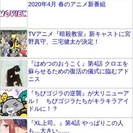
2020年4月 春のアニメ新番組
TVアニメ『暗殺教室』新キャストに宮
野真守、三宅健太が決定！
『はめつのおうこく』第4話 クロエを
蘇らせるための復活の儀式に臨むアド
ニス
『ちびゴジラの逆襲』が大リニューア
ル！ ちびゴジラたちがキラキラアイ
ドルに！？
『XL上司。』第4話 やっぱりこの人
も…大きい……