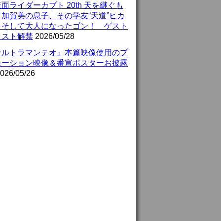
面ライダーカブト 20th 天を継ぐも
』加賀美の息子、その学友“天道”ヒカ
、そして大人になったゴン！ ゲスト
ャスト解禁
2026/05/28
ウルトラマンテオ』本篇映像使用のプ
モーション映像＆番宣ポスターお披露
026/05/26