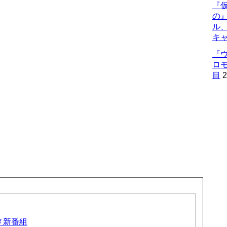
『仮
の
ル
キ
『
ロ
目
2
ニメ新番組