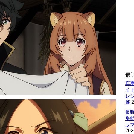
最
真
イ
レ
催
2
長野
集
ラマ
202