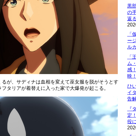
黒
の
返
202
「
ー
ル
「
ム
感
映
くるが、サディナは血相を変えて巫女服を脱がそうとす
ひ
ラフタリアが着替えに入った家で大爆発が起こる。
イダ
告
『
定
役に
202