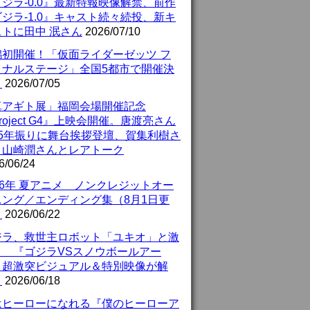
ジラ-0.0』最新特報映像解禁、前作
ジラ-1.0』キャスト続々続投、新キ
ストに田中 泯さん
2026/07/10
潟初開催！「仮面ライダーゼッツ フ
イナルステージ」全国5都市で開催決
！
2026/07/05
真アギト展」福岡会場開催記念
roject G4』上映会開催。唐渡亮さん
25年振りに舞台挨拶登壇、賀集利樹さ
、山崎潤さんとレアトーク
6/06/24
26年 夏アニメ ノンクレジットオー
ニング／エンディング集（8月1日更
）
2026/06/22
ジラ、救世主ロボット「ユキオ」と激
！ 『ゴジラVSスノウボールアー
』超激突ビジュアル＆特別映像が解
！
2026/06/18
はヒーローになれる『僕のヒーローア