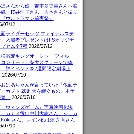
部進さんから娘・吉本多香美さんへ涙
手紙 桜井浩子さん、吉本さんと振り
る『ウルトラマン前夜祭』
6/07/12
仮面ライダーゼッツ ファイナルステ
ジ」入場者プレゼントはFSオリジナ
カプセム全7種
2026/07/12
王様戦隊キングオージャー フィル
・コンサート」を大スクリーンで体
！ 神イベントを2週間限定劇場上
！
2026/07/10
いおばあちゃんが言っていた『仮面ラ
ーカブト 20th 天を継ぐもの』本予
解禁！
2026/07/10
ダーウィンズゲーム』実写映画化決
！ カナメ役は中川大志さん、シュカ
Kōki,さん、レイン役は畑 芽育さん
6/07/10