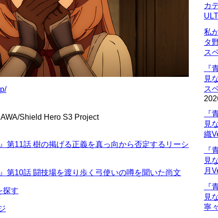
カデ
UL
私
タ
ス
『
見
ス
p/
202
『
WA/Shield Hero S3 Project
見
織V
 3』第11話 樹の掲げる正義を真っ向から否定するリーシ
『
見
月V
 3』第10話 闘技場を渡り歩く弓使いの噂を聞いた尚文
『
を探す
見
寧々
ジ