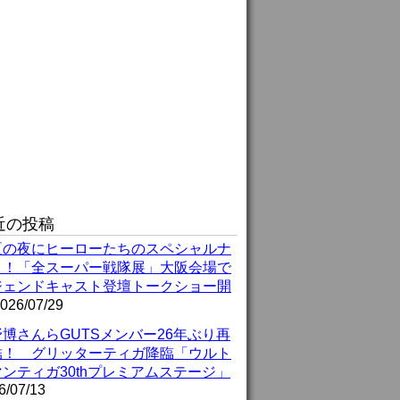
近の投稿
夏の夜にヒーローたちのスペシャルナ
ト！「全スーパー戦隊展」大阪会場で
ジェンドキャスト登壇トークショー開
026/07/29
博さんらGUTSメンバー26年ぶり再
結！ グリッターティガ降臨「ウルト
ンティガ30thプレミアムステージ」
6/07/13