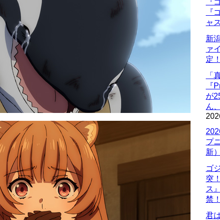
『ゴ
『ゴ
ャ
新
ァ
定
「
『P
が
ん
202
20
プ
新
ゴ
突
ス
禁
君