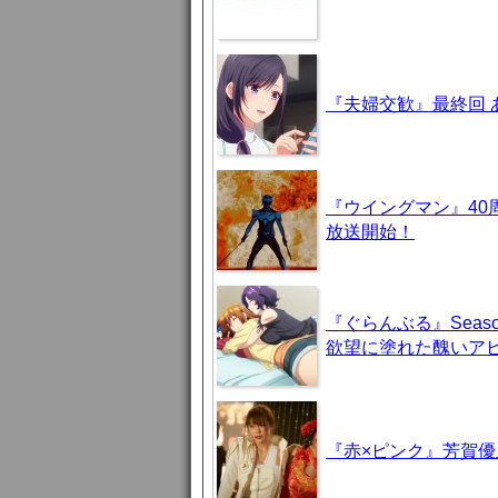
『夫婦交歓』最終回
『ウイングマン』40
放送開始！
『ぐらんぶる』Seas
欲望に塗れた醜いア
『赤×ピンク』芳賀