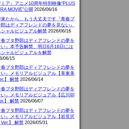
ミア』アニメ10周年特別映像“PLUS
TRA MOVIE”公開
2026/06/16
が来たから、もう大丈夫です『青春ブ
野郎はディアフレンドの夢を見ない』
ペシャルビジュアル解禁
2026/06/16
青春ブタ野郎はディアフレンドの夢を
ない』本予告解禁、明日6月16日には
ペシャルビジュアルを解禁
6/06/15
青春ブタ野郎はディアフレンドの夢を
ない』メモリアルビジュアル【美東美
er.】 解禁
2026/06/14
青春ブタ野郎はディアフレンドの夢を
ない』メモリアルビジュアル【広川卯
er.】 解禁
2026/06/07
青春ブタ野郎はディアフレンドの夢を
ない』メモリアルビジュアル【岩見沢
Ver.】 解禁
2026/05/31