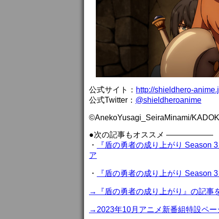
公式サイト：
http://shieldhero-anime.j
公式Twitter：
@shieldheroanime
©AnekoYusagi_SeiraMinami/KADOKA
●次の記事もオススメ ——————
・
『盾の勇者の成り上がり Season
ア
・
『盾の勇者の成り上がり Season
→『盾の勇者の成り上がり』の記事
→2023年10月アニメ新番組特設ペー