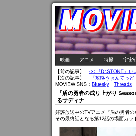
映画
アニメ
特撮
宇宙
【前の記事】
<< 『Dr.STONE
【次の記事】
『攻略うぉんてっど！
MOVIEW SNS：
Bluesky
Threads
『盾の勇者の成り上がり Seas
るサディナ
好評放送中のTVアニメ『盾の勇者の成り
その最終話となる第12話の場面カッ