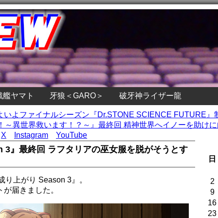
戦艦ヤマト
牙狼＜GARO＞
破牙神ライザー龍
』いよいよファイナルシーズン『Dr.STONE SCIENCE FUTURE
～異世界救います！？～』最終回 精神世界へイノーを助けに向
X
Instagram
YouTube
on 3』最終回 ラフタリアの巫女服を脱がそうとす
日
上がり Season 3』。
2
トが届きました。
9
16
23