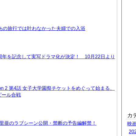
 あの旅行では叶わなかった夫婦での入浴
周年を記念して実写ドラマ化が決定！ 10月22日より
on 2 第4話 女子大学園祭チケットをめぐって始まる、
ピール合戦
カ
優里亜のラブシーン公開・禁断の予告編解禁！
映
2