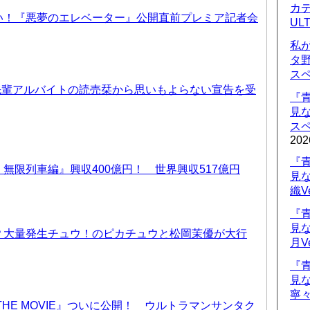
カデ
い！『悪夢のエレベーター』公開直前プレミア記者会
UL
私
タ
ス
先輩アルバイトの読売栞から思いもよらない宣告を受
『
見
ス
202
『
無限列車編』興収400億円！ 世界興収517億円
見
織V
『
見
？大量発生チュウ！のピカチュウと松岡茉優が大行
月V
『
見
寧々
THE MOVIE』ついに公開！ ウルトラマンサンタク