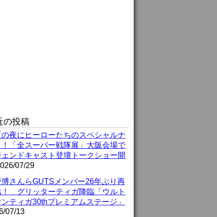
近の投稿
夏の夜にヒーローたちのスペシャルナ
ト！「全スーパー戦隊展」大阪会場で
ジェンドキャスト登壇トークショー開
026/07/29
博さんらGUTSメンバー26年ぶり再
結！ グリッターティガ降臨「ウルト
ンティガ30thプレミアムステージ」
6/07/13