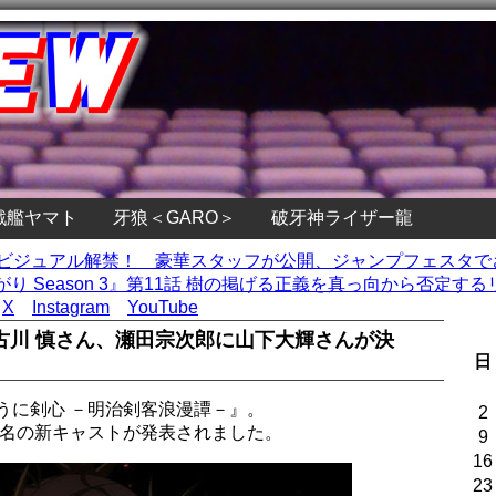
戦艦ヤマト
牙狼＜GARO＞
破牙神ライザー龍
キービジュアル解禁！ 豪華スタッフが公開、ジャンプフェスタ
 Season 3』第11話 樹の掲げる正義を真っ向から否定するリ
X
Instagram
YouTube
古川 慎さん、瀬田宗次郎に山下大輝さんが決
日
うに剣心 －明治剣客浪漫譚－』。
2
4名の新キャストが発表されました。
9
16
23