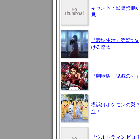
キャスト・監督勢揃
見
『義妹生活』第5話 
ける悠太
『劇場版「鬼滅の刃」
横浜はポケモンの巣
進！
『ウルトラマンゼロ 