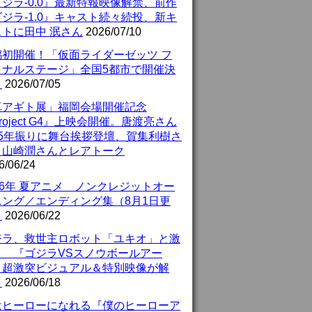
ジラ-0.0』最新特報映像解禁、前作
ジラ-1.0』キャスト続々続投、新キ
ストに田中 泯さん
2026/07/10
潟初開催！「仮面ライダーゼッツ フ
イナルステージ」全国5都市で開催決
！
2026/07/05
真アギト展」福岡会場開催記念
roject G4』上映会開催。唐渡亮さん
25年振りに舞台挨拶登壇、賀集利樹さ
、山崎潤さんとレアトーク
6/06/24
26年 夏アニメ ノンクレジットオー
ニング／エンディング集（8月1日更
）
2026/06/22
ジラ、救世主ロボット「ユキオ」と激
！ 『ゴジラVSスノウボールアー
』超激突ビジュアル＆特別映像が解
！
2026/06/18
はヒーローになれる『僕のヒーローア