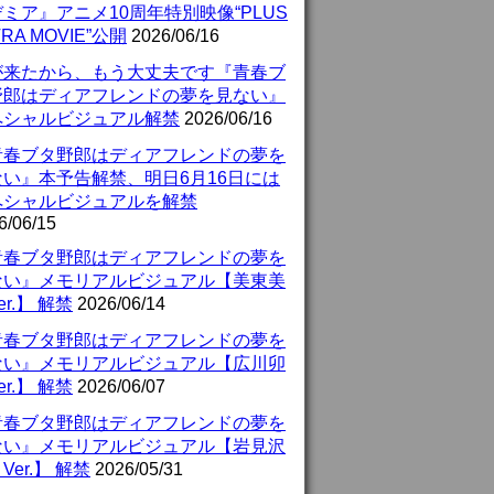
ミア』アニメ10周年特別映像“PLUS
TRA MOVIE”公開
2026/06/16
が来たから、もう大丈夫です『青春ブ
野郎はディアフレンドの夢を見ない』
ペシャルビジュアル解禁
2026/06/16
青春ブタ野郎はディアフレンドの夢を
ない』本予告解禁、明日6月16日には
ペシャルビジュアルを解禁
6/06/15
青春ブタ野郎はディアフレンドの夢を
ない』メモリアルビジュアル【美東美
er.】 解禁
2026/06/14
青春ブタ野郎はディアフレンドの夢を
ない』メモリアルビジュアル【広川卯
er.】 解禁
2026/06/07
青春ブタ野郎はディアフレンドの夢を
ない』メモリアルビジュアル【岩見沢
Ver.】 解禁
2026/05/31