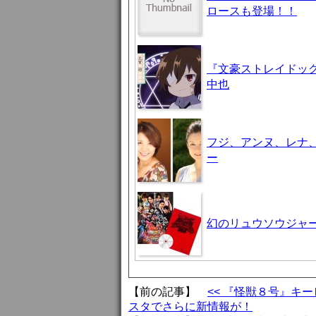
ロースも登場！！
『文豪ストレイドッグ
中也
フジ、アンヌ、レナ
ー
幻のリュウソウジャ
【前の記事】
<< 『怪獣８号』キ
スタでさらに新情報が！