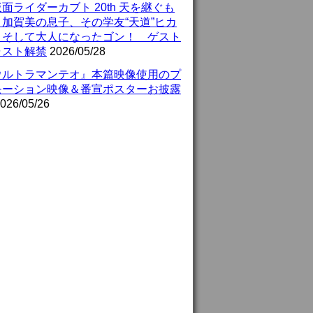
面ライダーカブト 20th 天を継ぐも
』加賀美の息子、その学友“天道”ヒカ
、そして大人になったゴン！ ゲスト
ャスト解禁
2026/05/28
ウルトラマンテオ』本篇映像使用のプ
モーション映像＆番宣ポスターお披露
026/05/26