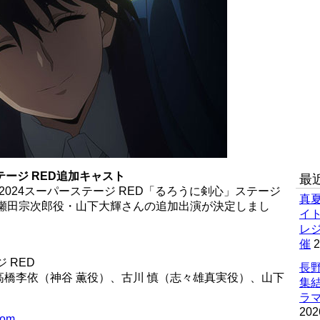
テージ RED追加キャスト
最
 2024スーパーステージ RED「るろうに剣心」ステージ
真
、瀬田宗次郎役・山下大輝さんの追加出演が決定しまし
イ
レ
催
2
 RED
長野
橋李依（神谷 薫役）、古川 慎（志々雄真実役）、山下
集
ラマ
202
com