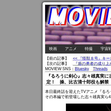
映画
アニメ
特撮
宇宙
【前の記事】
<< 『怪獣８号』
【次の記事】
『盾の勇者の成り上がり
MOVIEW SNS：
Bluesky
Threads
『るろうに剣心』志々雄真実に
定！ 操、比古清十郎役も解禁
本日最終話を迎えたTVアニメ『るろ
その本編で初登場した志々雄真実ら