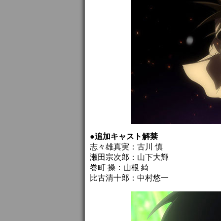
●追加キャスト解禁
志々雄真実：古川 慎
瀬田宗次郎：山下大輝
巻町 操：山根 綺
比古清十郎：中村悠一