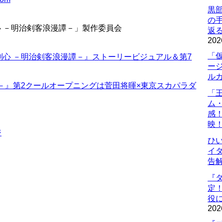
黒
の
 －明治剣客浪漫譚－」製作委員会
返
202
「
心 －明治剣客浪漫譚－』ストーリービジュアル＆第7
ー
ル
－』第2クールオープニングは菅田将暉×東京スカパラダ
「
ム
感
映
ジ
ひ
イダ
告
『
定
役に
202