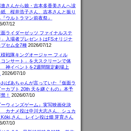
部進さんから娘・吉本多香美さんへ涙
手紙 桜井浩子さん、吉本さんと振り
る『ウルトラマン前夜祭』
6/07/12
仮面ライダーゼッツ ファイナルステ
ジ」入場者プレゼントはFSオリジナ
カプセム全7種
2026/07/12
王様戦隊キングオージャー フィル
・コンサート」を大スクリーンで体
！ 神イベントを2週間限定劇場上
！
2026/07/10
いおばあちゃんが言っていた『仮面ラ
ーカブト 20th 天を継ぐもの』本予
解禁！
2026/07/10
ダーウィンズゲーム』実写映画化決
！ カナメ役は中川大志さん、シュカ
Kōki,さん、レイン役は畑 芽育さん
6/07/10