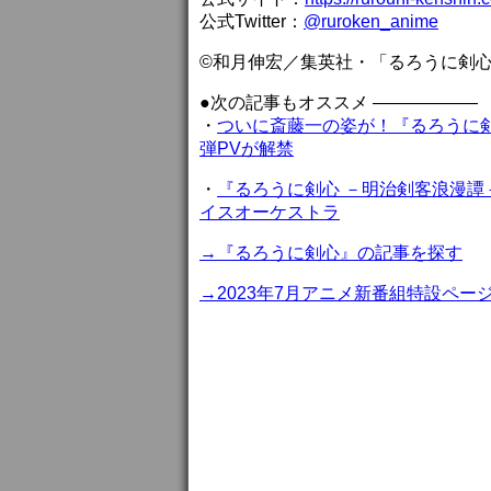
公式Twitter：
@ruroken_anime
©和月伸宏／集英社・「るろうに剣心
●次の記事もオススメ ——————
・
ついに斎藤一の姿が！『るろうに剣
弾PVが解禁
・
『るろうに剣心 －明治剣客浪漫譚
イスオーケストラ
→『るろうに剣心』の記事を探す
→2023年7月アニメ新番組特設ペー