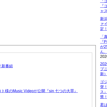
『ゴ
『ゴ
ャ
新
ァ
定
「
『P
が
ん
202
20
ニメ新番組
プ
新
ゴ
突
のMusic Videoが公開『sin 七つの大罪』
ス
禁
君