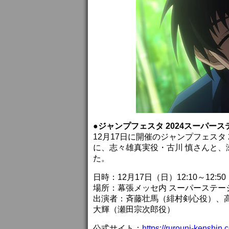
●ジャンプフェスタ 2024スーパース
12月17日に開催のジャンプフェスタ
に、志々雄真実役・古川 慎さんと
た。
日時：12月17日（日）12:10～12:50
場所：幕張メッセ内 スーパーステージ
出演者：斉藤壮馬（緋村剣心役）、高
大輝（瀬田宗次郎役）
公式サイト：
https://rurouni-kenshin.