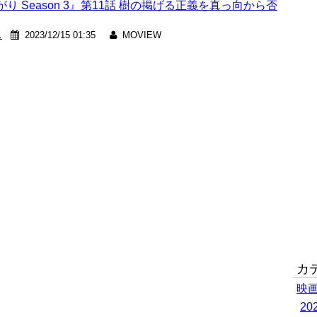
 Season 3』第11話 樹の掲げる正義を真っ向から否
ス
2023/12/15 01:35
MOVIEW
カ
映
2