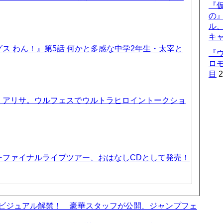
『仮
の
ル
キ
ス わん！』第5話 何かと多感な中学2年生・太宰と
『
ロ
目
2
、アリサ。ウルフェスでウルトラヒロイントークショ
ーファイナルライブツアー、おはなしCDとして発売！
ービジュアル解禁！ 豪華スタッフが公開、ジャンプフェ