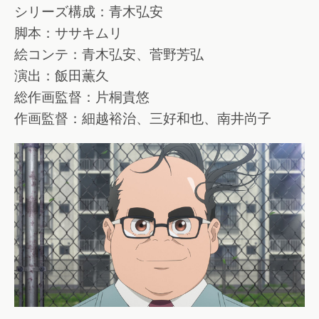
シリーズ構成：青木弘安
脚本：ササキムリ
絵コンテ：青木弘安、菅野芳弘
演出：飯田薫久
総作画監督：片桐貴悠
作画監督：細越裕治、三好和也、南井尚子