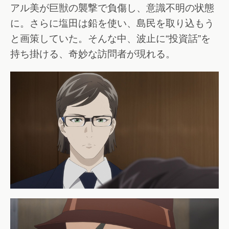
アル美が巨獣の襲撃で負傷し、意識不明の状態
に。さらに塩田は鉛を使い、島民を取り込もう
と画策していた。そんな中、波止に“投資話”を
持ち掛ける、奇妙な訪問者が現れる。