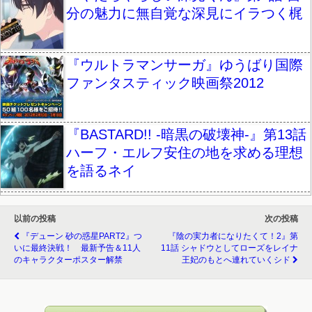
分の魅力に無自覚な深見にイラつく梶
『ウルトラマンサーガ』ゆうばり国際
ファンタスティック映画祭2012
『BASTARD!! -暗黒の破壊神-』第13話
ハーフ・エルフ安住の地を求める理想
を語るネイ
以前の投稿
次の投稿
『デューン 砂の惑星PART2』つ
『陰の実力者になりたくて！2』第
いに最終決戦！ 最新予告＆11人
11話 シャドウとしてローズをレイナ
のキャラクターポスター解禁
王妃のもとへ連れていくシド