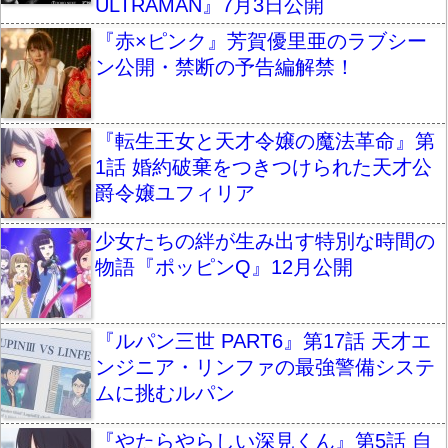
ULTRAMAN』7月3日公開
『赤×ピンク』芳賀優里亜のラブシー
ン公開・禁断の予告編解禁！
『転生王女と天才令嬢の魔法革命』第
1話 婚約破棄をつきつけられた天才公
爵令嬢ユフィリア
少女たちの絆が生み出す特別な時間の
物語『ポッピンQ』12月公開
『ルパン三世 PART6』第17話 天才エ
ンジニア・リンファの最強警備システ
ムに挑むルパン
『やたらやらしい深見くん』第5話 自