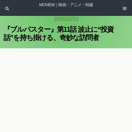
MOVIEW｜映画・アニメ・特撮
2023/12/13
『ブルバスター』第11話 波止に“投資
話”を持ち掛ける、奇妙な訪問者