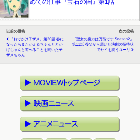
めての仕事『宝石の国』第1話
以前の投稿
次の投稿
『おでかけ子ザメ』第20話 春に
『聖女の魔力は万能です Season2』
なったらまたかえるちゃんととか
第11話 養父から届いた演劇の招待状
げちゃんと遊べることを聞いた子
でセイを誘うユーリ
ザメちゃん