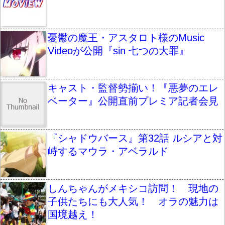
憂鬱の魔王・アスタロト様のMusic
Videoが公開『sin 七つの大罪』
キャスト・監督勢揃い！『悪夢のエレ
ベーター』公開直前プレミア記者会見
『シャドウバース』第32話 ルシアと対
峙するマウラ・アベラルド
しんちゃんがメキシコ訪問！ 現地の
子供たちにも大人気！ オラの魅力は
国境越え！