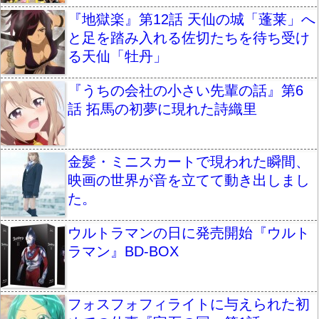
『地獄楽』第12話 天仙の城「蓬莱」へ
と足を踏み入れる佐切たちを待ち受け
る天仙「牡丹」
『うちの会社の小さい先輩の話』第6
話 拓馬の初夢に現れた詩織里
金髪・ミニスカートで現われた瞬間、
映画の世界が音を立てて動き出しまし
た。
ウルトラマンの日に発売開始『ウルト
ラマン』BD-BOX
フォスフォフィライトに与えられた初