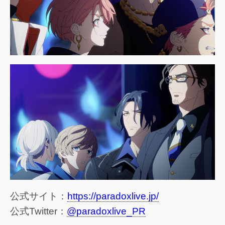
公式サイト：
https://paradoxlive.jp/
公式Twitter：
@paradoxlive_PR