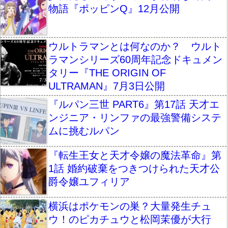
物語『ポッピンQ』12月公開
ウルトラマンとは何なのか？ ウルト
ラマンシリーズ60周年記念ドキュメン
タリー『THE ORIGIN OF
ULTRAMAN』7月3日公開
『ルパン三世 PART6』第17話 天才エ
ンジニア・リンファの最強警備システ
ムに挑むルパン
『転生王女と天才令嬢の魔法革命』第
1話 婚約破棄をつきつけられた天才公
爵令嬢ユフィリア
横浜はポケモンの巣？大量発生チュ
ウ！のピカチュウと松岡茉優が大行