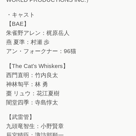
・キャスト
【BAE】
朱雀野アレン：梶原岳人
燕 夏準：村瀬 歩
アン・フォークナー：96猫
【The Cat’s Whiskers】
西門直明：竹内良太
神林匋平：林 勇
棗 リュウ：花江夏樹
闇堂四季：寺島惇太
【武雷管】
九頭竜智生：小野賢章
辰宮晴臣：諏訪部順一