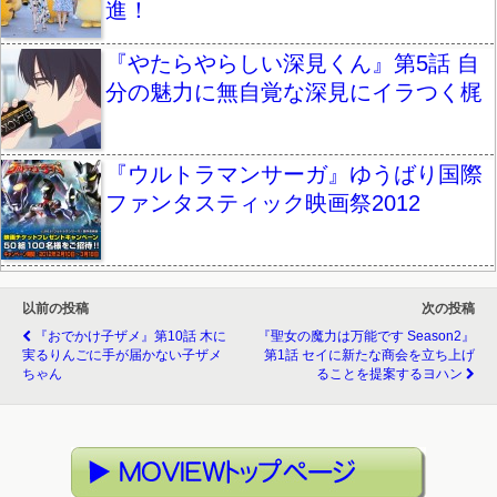
進！
『やたらやらしい深見くん』第5話 自
分の魅力に無自覚な深見にイラつく梶
『ウルトラマンサーガ』ゆうばり国際
ファンタスティック映画祭2012
以前の投稿
次の投稿
『おでかけ子ザメ』第10話 木に
『聖女の魔力は万能です Season2』
実るりんごに手が届かない子ザメ
第1話 セイに新たな商会を立ち上げ
ちゃん
ることを提案するヨハン