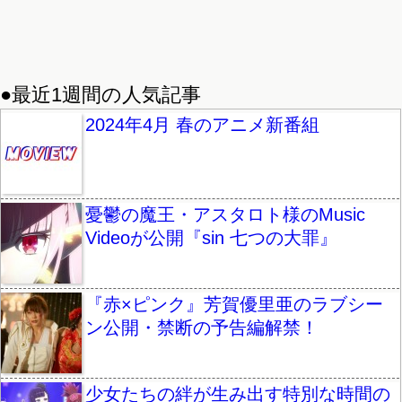
●最近1週間の人気記事
2024年4月 春のアニメ新番組
憂鬱の魔王・アスタロト様のMusic
Videoが公開『sin 七つの大罪』
『赤×ピンク』芳賀優里亜のラブシー
ン公開・禁断の予告編解禁！
少女たちの絆が生み出す特別な時間の