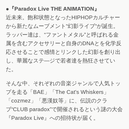
●『Paradox Live THE ANIMATION』
近未来。飽和状態となったHIPHOPカルチャー
から新たなムーブメント“幻影ライブ“が誕生。
ラッパー達は、“ファントメタル”と呼ばれる金
属を含むアクセサリーと自身のDNAとを化学反
応させることで感情とリンクした幻影を創り出
し、華麗なステ―ジで若者達を熱狂させてい
た。
そんな中、それぞれの音楽ジャンルで人気トッ
プを走る「BAE」「The Cat’s Whiskers」
「cozmez」「悪漢奴等」に、伝説のクラ
ブ“CLUB paradox”で開催されるという謎の大会
『Paradox Live』への招待状が届く。