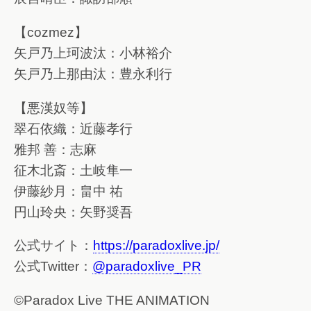
【cozmez】
矢戸乃上珂波汰：小林裕介
矢戸乃上那由汰：豊永利行
【悪漢奴等】
翠石依織：近藤孝行
雅邦 善：志麻
征木北斎：土岐隼一
伊藤紗月：畠中 祐
円山玲央：矢野奨吾
公式サイト：
https://paradoxlive.jp/
公式Twitter：
@paradoxlive_PR
©Paradox Live THE ANIMATION