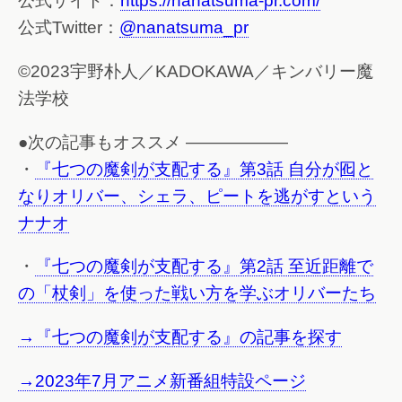
公式サイト：
https://nanatsuma-pr.com/
公式Twitter：
@nanatsuma_pr
©2023宇野朴人／KADOKAWA／キンバリー魔
法学校
●次の記事もオススメ ——————
・
『七つの魔剣が支配する』第3話 自分が囮と
なりオリバー、シェラ、ピートを逃がすという
ナナオ
・
『七つの魔剣が支配する』第2話 至近距離で
の「杖剣」を使った戦い方を学ぶオリバーたち
→『七つの魔剣が支配する』の記事を探す
→2023年7月アニメ新番組特設ページ