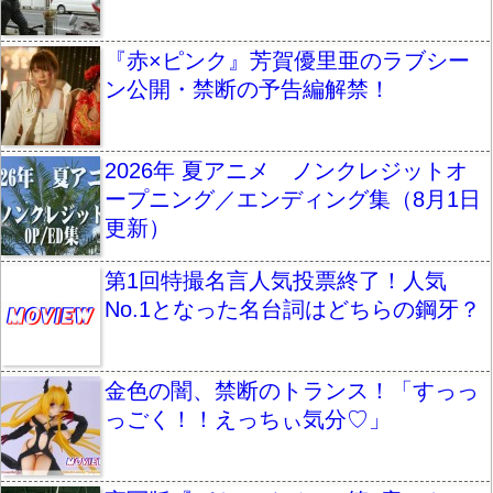
『赤×ピンク』芳賀優里亜のラブシー
ン公開・禁断の予告編解禁！
2026年 夏アニメ ノンクレジットオ
ープニング／エンディング集（8月1日
更新）
第1回特撮名言人気投票終了！人気
No.1となった名台詞はどちらの鋼牙？
金色の闇、禁断のトランス！「すっっ
っごく！！えっちぃ気分♡」