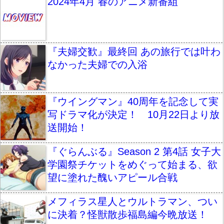
2024年4月 春のアニメ新番組
『夫婦交歓』最終回 あの旅行では叶わ
なかった夫婦での入浴
『ウイングマン』40周年を記念して実
写ドラマ化が決定！ 10月22日より放
送開始！
『ぐらんぶる』Season 2 第4話 女子大
学園祭チケットをめぐって始まる、欲
望に塗れた醜いアピール合戦
メフィラス星人とウルトラマン、つい
に決着？怪獣散歩福島編今晩放送！