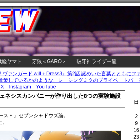
戦艦ヤマト
牙狼＜GARO＞
破牙神ライザー龍
!! ヴァンガード will＋Dress3』第2話 謎めいた言葉ととも
散策しているかのような、レーシングミクのプライベートバージ
X
Instagram
YouTube
ジェネシスカンパニーが作り出した8つの実験施設
日
ースＦ』セブンシャドウズ編。
2
た。
9
16
23