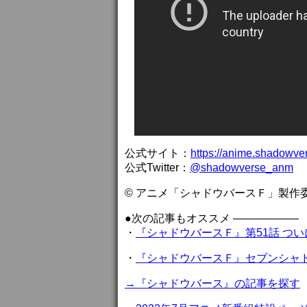
公式サイト：
https://anime.shadowver
公式Twitter：
@shadowverse_anm
© アニメ「シャドウバースＦ」製作
●次の記事もオススメ ——————
・
『シャドウバースＦ』第51話 つ
・
『シャドウバースＦ』セブンシャ
→『シャドウバース』の記事を探す