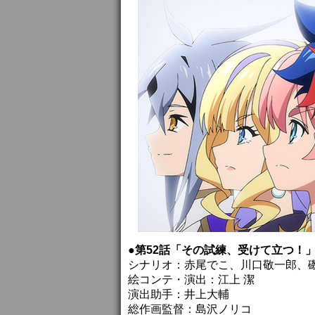
●第52話「その試練、受けて立つ！
シナリオ：赤尾でこ、川口敬一郎、
絵コンテ・演出：江上 潔
演出助手：井上大輔
総作画監督：島沢ノリコ