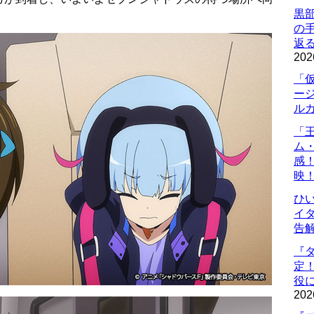
黒
の
返
202
「
ー
ル
「
ム
感
映
ひ
イダ
告
『
定
役に
202