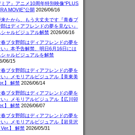
ミア』アニメ10周年特別映像“PLUS
TRA MOVIE”公開
2026/06/16
が来たから、もう大丈夫です『青春ブ
野郎はディアフレンドの夢を見ない』
ペシャルビジュアル解禁
2026/06/16
青春ブタ野郎はディアフレンドの夢を
ない』本予告解禁、明日6月16日には
ペシャルビジュアルを解禁
6/06/15
青春ブタ野郎はディアフレンドの夢を
ない』メモリアルビジュアル【美東美
er.】 解禁
2026/06/14
青春ブタ野郎はディアフレンドの夢を
ない』メモリアルビジュアル【広川卯
er.】 解禁
2026/06/07
青春ブタ野郎はディアフレンドの夢を
ない』メモリアルビジュアル【岩見沢
Ver.】 解禁
2026/05/31