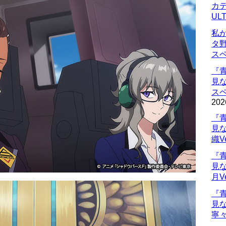
カデ
UL
私
タ
ス
『
見
ス
202
『
見
織V
『
見
月V
『
見
寧々