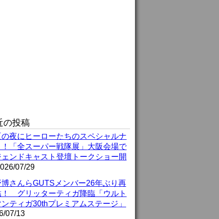
近の投稿
夏の夜にヒーローたちのスペシャルナ
ト！「全スーパー戦隊展」大阪会場で
ジェンドキャスト登壇トークショー開
026/07/29
博さんらGUTSメンバー26年ぶり再
結！ グリッターティガ降臨「ウルト
ンティガ30thプレミアムステージ」
6/07/13