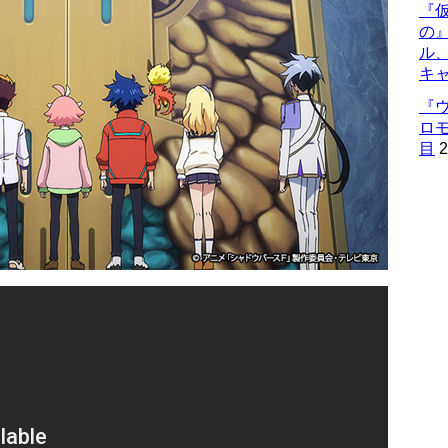
『仮
の
ル
キ
『
ロ
目
2