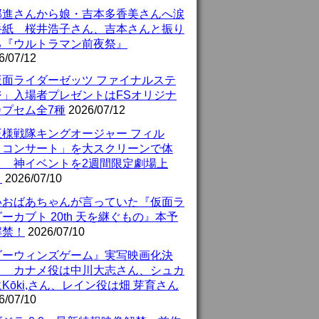
部進さんから娘・吉本多香美さんへ涙
手紙 桜井浩子さん、吉本さんと振り
る『ウルトラマン前夜祭』
6/07/12
仮面ライダーゼッツ ファイナルステ
ジ」入場者プレゼントはFSオリジナ
カプセム全7種
2026/07/12
王様戦隊キングオージャー フィル
・コンサート」を大スクリーンで体
！ 神イベントを2週間限定劇場上
！
2026/07/10
いおばあちゃんが言っていた『仮面ラ
ーカブト 20th 天を継ぐもの』本予
解禁！
2026/07/10
ダーウィンズゲーム』実写映画化決
！ カナメ役は中川大志さん、シュカ
Kōki,さん、レイン役は畑 芽育さん
6/07/10