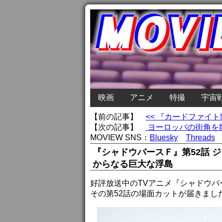
映画
アニメ
特撮
宇宙
【前の記事】
<< 『カードファイト
【次の記事】
ヨーロッパの街角を
MOVIEW SNS：
Bluesky
Threads
『シャドウバースＦ』第52話 
からなる巨大な浮島
好評放送中のTVアニメ『シャドウバ
その第52話の場面カットが届きまし