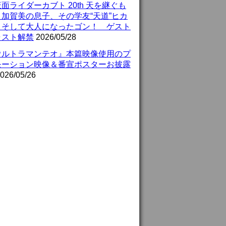
面ライダーカブト 20th 天を継ぐも
』加賀美の息子、その学友“天道”ヒカ
、そして大人になったゴン！ ゲスト
ャスト解禁
2026/05/28
ウルトラマンテオ』本篇映像使用のプ
モーション映像＆番宣ポスターお披露
026/05/26