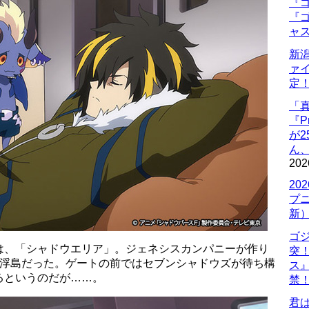
『ゴ
『ゴ
ャ
新
ァ
定
「
『P
が
ん
202
20
プ
新
ゴ
は、「シャドウエリア」。ジェネシスカンパニーが作り
突
な浮島だった。ゲートの前ではセブンシャドウズが待ち構
ス
るというのだが……。
禁
君