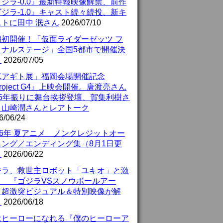
ジラ-0.0』最新特報映像解禁、前作
ジラ-1.0』キャスト続々続投、新キ
ストに田中 泯さん
2026/07/10
潟初開催！「仮面ライダーゼッツ フ
イナルステージ」全国5都市で開催決
！
2026/07/05
真アギト展」福岡会場開催記念
roject G4』上映会開催。唐渡亮さん
25年振りに舞台挨拶登壇、賀集利樹さ
、山崎潤さんとレアトーク
6/06/24
26年 夏アニメ ノンクレジットオー
ニング／エンディング集（8月1日更
）
2026/06/22
ジラ、救世主ロボット「ユキオ」と激
！ 『ゴジラVSスノウボールアー
』超激突ビジュアル＆特別映像が解
！
2026/06/18
はヒーローになれる『僕のヒーローア