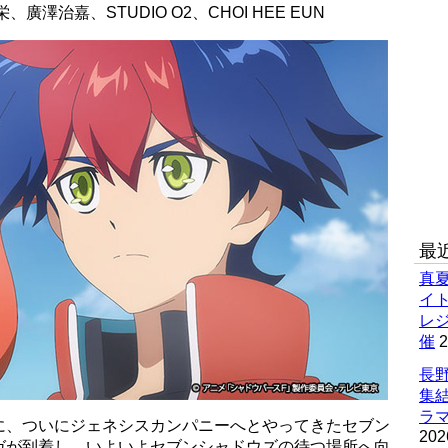
澤治嘉、STUDIO O2、CHOI HEE EUN
最
真
イ
レ
催
2
長野
集
ラマ
に、ついにジェネシスカンパニーへとやってきたセブン
202
ガが到着し、いよいよセブンシャドウズの待つ場所へ向