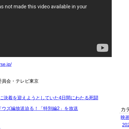
se.jp/
委員会・テレビ東京
いに決着を迎えようとしていた4日間にわたる死闘
ドウズ編放送迫る！「特別編2」を放送
カ
映
2