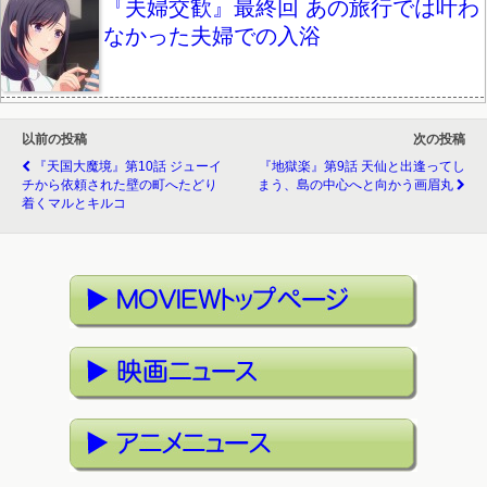
『夫婦交歓』最終回 あの旅行では叶わ
なかった夫婦での入浴
以前の投稿
次の投稿
『天国大魔境』第10話 ジューイ
『地獄楽』第9話 天仙と出逢ってし
チから依頼された壁の町へたどり
まう、島の中心へと向かう画眉丸
着くマルとキルコ