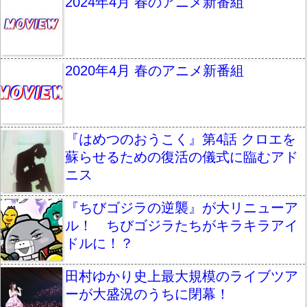
2024年4月 春のアニメ新番組
2020年4月 春のアニメ新番組
『はめつのおうこく』第4話 クロエを
蘇らせるための復活の儀式に臨むアド
ニス
『ちびゴジラの逆襲』が大リニューア
ル！ ちびゴジラたちがキラキラアイ
ドルに！？
田村ゆかり史上最大規模のライブツア
ーが大盛況のうちに閉幕！