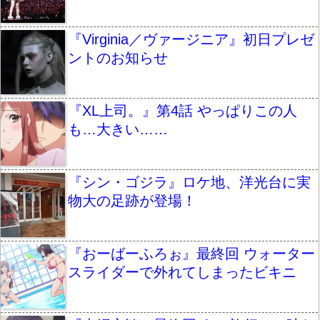
『Virginia／ヴァージニア』初日プレゼ
ントのお知らせ
『XL上司。』第4話 やっぱりこの人
も…大きい……
『シン・ゴジラ』ロケ地、洋光台に実
物大の足跡が登場！
『おーばーふろぉ』最終回 ウォーター
スライダーで外れてしまったビキニ