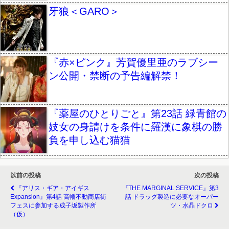
牙狼＜GARO＞
『赤×ピンク』芳賀優里亜のラブシー
ン公開・禁断の予告編解禁！
『薬屋のひとりごと』第23話 緑青館の
妓女の身請けを条件に羅漢に象棋の勝
負を申し込む猫猫
以前の投稿
次の投稿
『アリス・ギア・アイギス
『THE MARGINAL SERVICE』第3
Expansion』第4話 高幡不動商店街
話 ドラッグ製造に必要なオーパー
フェスに参加する成子坂製作所
ツ・水晶ドクロ
（仮）