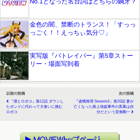
No.1となった名台詞はどちらの鋼牙？
金色の闇、禁断のトランス！「すっっ
っごく！！えっちぃ気分♡」
実写版『パトレイバー』第5章ストー
リー・場面写到着
以前の投稿
次の投稿
『僕とロボコ』第12話 ダウンし
『虚構推理 Season2』第20話 妻が
たボンドに代わって大食いに挑む
亡くなった路上強盗事件の黒幕は自
ロボコ
分だという音無剛一