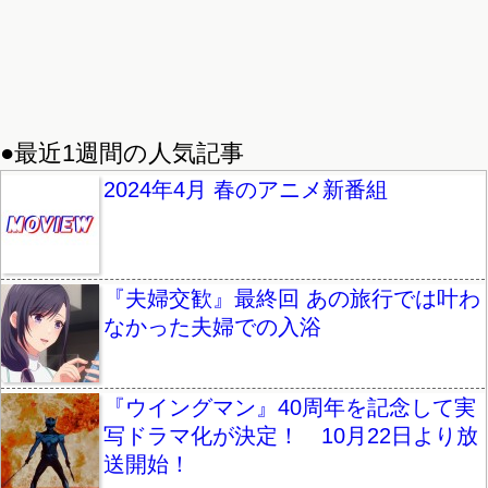
●最近1週間の人気記事
2024年4月 春のアニメ新番組
『夫婦交歓』最終回 あの旅行では叶わ
なかった夫婦での入浴
『ウイングマン』40周年を記念して実
写ドラマ化が決定！ 10月22日より放
送開始！