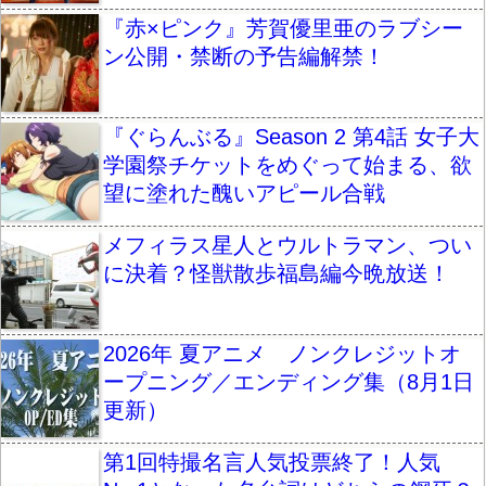
『赤×ピンク』芳賀優里亜のラブシー
ン公開・禁断の予告編解禁！
『ぐらんぶる』Season 2 第4話 女子大
学園祭チケットをめぐって始まる、欲
望に塗れた醜いアピール合戦
メフィラス星人とウルトラマン、つい
に決着？怪獣散歩福島編今晩放送！
2026年 夏アニメ ノンクレジットオ
ープニング／エンディング集（8月1日
更新）
第1回特撮名言人気投票終了！人気