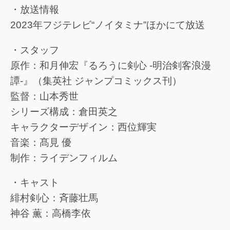
・放送情報
2023年フジテレビ“ノイタミナ”ほかにて放送
・スタッフ
原作：和月伸宏『るろうに剣心 -明治剣客浪漫
譚-』（集英社 ジャンプコミックス刊）
監督：山本秀世
シリーズ構成：倉田英之
キャラクターデザイン：西位輝実
音楽：髙見 優
制作：ライデンフィルム
・キャスト
緋村剣心：斉藤壮馬
神谷 薫：高橋李依