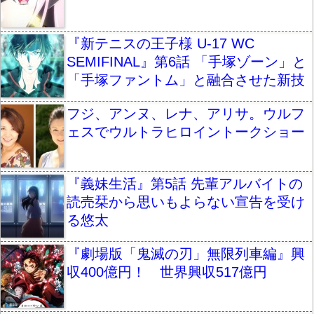
『新テニスの王子様 U-17 WC
SEMIFINAL』第6話 「手塚ゾーン」と
「手塚ファントム」と融合させた新技
フジ、アンヌ、レナ、アリサ。ウルフ
ェスでウルトラヒロイントークショー
『義妹生活』第5話 先輩アルバイトの
読売栞から思いもよらない宣告を受け
る悠太
『劇場版「鬼滅の刃」無限列車編』興
収400億円！ 世界興収517億円