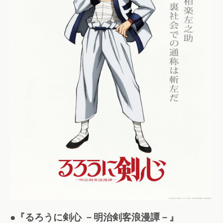
●『るろうに剣心 －明治剣客浪漫譚－』