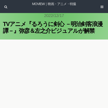
MOVIEW｜映画・アニメ・特撮
2022/12/17
TVアニメ『るろうに剣心 －明治剣客浪漫
譚－』弥彦＆左之介ビジュアルが解禁