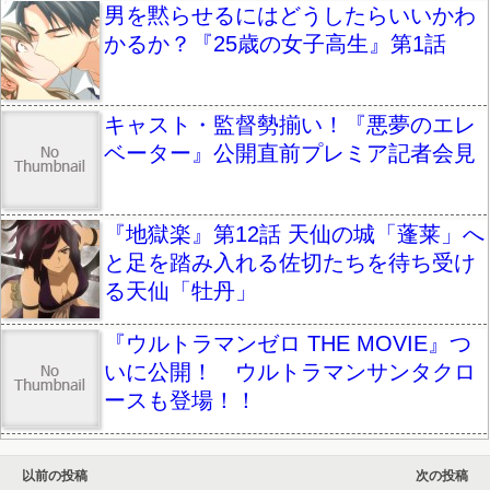
男を黙らせるにはどうしたらいいかわ
かるか？『25歳の女子高生』第1話
キャスト・監督勢揃い！『悪夢のエレ
ベーター』公開直前プレミア記者会見
『地獄楽』第12話 天仙の城「蓬莱」へ
と足を踏み入れる佐切たちを待ち受け
る天仙「牡丹」
『ウルトラマンゼロ THE MOVIE』つ
いに公開！ ウルトラマンサンタクロ
ースも登場！！
以前の投稿
次の投稿