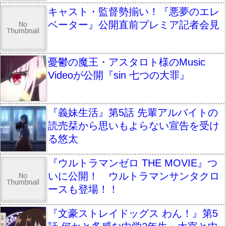
キャスト・監督勢揃い！『悪夢のエレ
ベーター』公開直前プレミア記者会見
憂鬱の魔王・アスタロト様のMusic
Videoが公開『sin 七つの大罪』
『義妹生活』第5話 先輩アルバイトの
読売栞から思いもよらない宣告を受け
る悠太
『ウルトラマンゼロ THE MOVIE』つ
いに公開！ ウルトラマンサンタクロ
ースも登場！！
『文豪ストレイドッグス わん！』第5