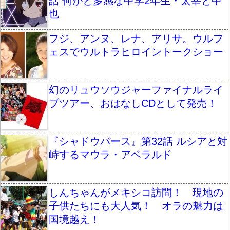
話 何かと多感な中学2年生・太宰と中
也
フジ、アンヌ、レナ、アリサ。ウルフ
ェスでウルトラヒロイントークショー
幻のリュウソウジャーファイナルライ
ブツアー、おはなしCDとして発売！
『シャドウバース』第32話 ルシアと対
峙するマウラ・アベラルド
しんちゃんがメキシコ訪問！ 現地の
子供たちにも大人気！ オラの魅力は
国境越え！