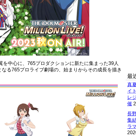
翼を中心に、765プロダクションに新たに集まった39人
なる765プロライブ劇場の、始まりからその成長を描き
最
真
イ
レ
催
2
長野
集
ラマ
202