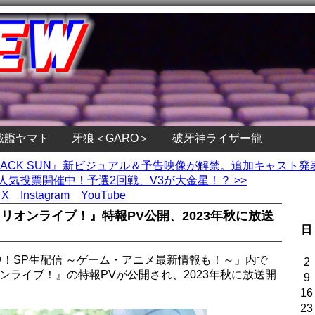
戦艦ヤマト
牙狼＜GARO＞
破牙神ライザー龍
BLACK SUN』新ビジュアル＆予告映像が解禁。追加キャスト発
人気投票開催中！予選2回戦、V3が大金星！？ >>
X
Instagram
YouTube
リオンライブ！』特報PV公開、2023年秋に放送
日
中！SP生配信 ～ゲーム・アニメ最新情報も！～」内で
2
ンライブ！』の特報PVが公開され、2023年秋に放送開
9
。
16
23