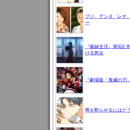
フジ、アンヌ、レナ
ー
『義妹生活』第5話 
ける悠太
『劇場版「鬼滅の刃」
男を黙らせるにはどう