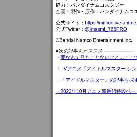
協力：バンダイナムコスタジオ
企画・製作・原作：バンダイナムコ
公式サイト：
https://millionlive-anime.
公式Twitter：
@imasml_765PRO
©Bandai Namco Entertainment Inc.
●次の記事もオススメ ——————
・
夢なんて見たことないけど…ここ
・
TVアニメ『アイドルマスター シン
→『アイドルマスター』の記事を探
→2023年10月アニメ新番組特設ペー