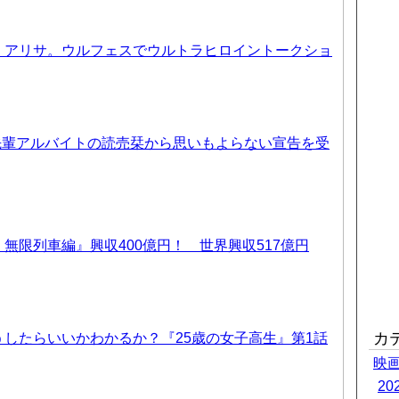
、アリサ。ウルフェスでウルトラヒロイントークショ
先輩アルバイトの読売栞から思いもよらない宣告を受
無限列車編』興収400億円！ 世界興収517億円
カ
したらいいかわかるか？『25歳の女子高生』第1話
映
2