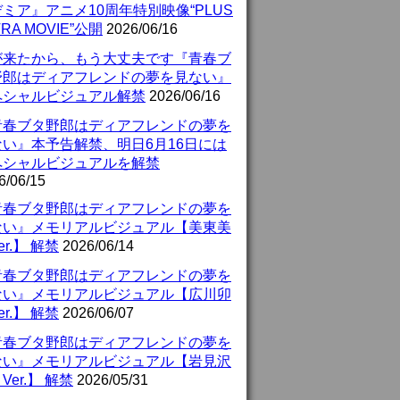
ミア』アニメ10周年特別映像“PLUS
TRA MOVIE”公開
2026/06/16
が来たから、もう大丈夫です『青春ブ
野郎はディアフレンドの夢を見ない』
ペシャルビジュアル解禁
2026/06/16
青春ブタ野郎はディアフレンドの夢を
ない』本予告解禁、明日6月16日には
ペシャルビジュアルを解禁
6/06/15
青春ブタ野郎はディアフレンドの夢を
ない』メモリアルビジュアル【美東美
er.】 解禁
2026/06/14
青春ブタ野郎はディアフレンドの夢を
ない』メモリアルビジュアル【広川卯
er.】 解禁
2026/06/07
青春ブタ野郎はディアフレンドの夢を
ない』メモリアルビジュアル【岩見沢
Ver.】 解禁
2026/05/31