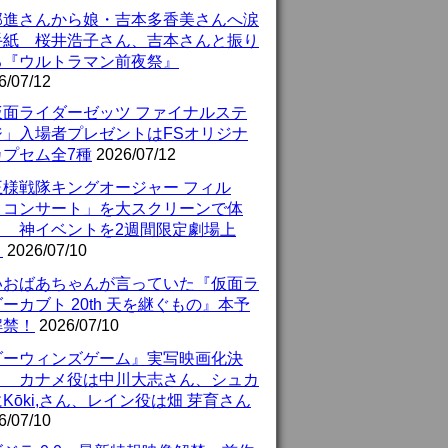
部進さんから娘・吉本多香美さんへ涙
手紙 桜井浩子さん、吉本さんと振り
る『ウルトラマン前夜祭』
6/07/12
仮面ライダーゼッツ ファイナルステ
ジ」入場者プレゼントはFSオリジナ
カプセム全7種
2026/07/12
王様戦隊キングオージャー フィル
・コンサート」を大スクリーンで体
！ 神イベントを2週間限定劇場上
！
2026/07/10
いおばあちゃんが言っていた『仮面ラ
ーカブト 20th 天を継ぐもの』本予
解禁！
2026/07/10
ダーウィンズゲーム』実写映画化決
！ カナメ役は中川大志さん、シュカ
Kōki,さん、レイン役は畑 芽育さん
6/07/10