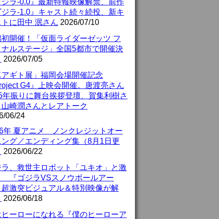
ジラ-0.0』最新特報映像解禁、前作
ジラ-1.0』キャスト続々続投、新キ
ストに田中 泯さん
2026/07/10
潟初開催！「仮面ライダーゼッツ フ
イナルステージ」全国5都市で開催決
！
2026/07/05
真アギト展」福岡会場開催記念
roject G4』上映会開催。唐渡亮さん
25年振りに舞台挨拶登壇、賀集利樹さ
、山崎潤さんとレアトーク
6/06/24
26年 夏アニメ ノンクレジットオー
ニング／エンディング集（8月1日更
）
2026/06/22
ジラ、救世主ロボット「ユキオ」と激
！ 『ゴジラVSスノウボールアー
』超激突ビジュアル＆特別映像が解
！
2026/06/18
はヒーローになれる『僕のヒーローア