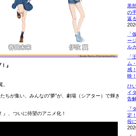
黒
の
返
202
「
ー
ル
「
ム
ブ！』
感
映
翼。
ひ
イダ
ルたちが集い、みんなの“夢”が、劇場（シアター）で輝き
告
『
！』、ついに待望のアニメ化！
定
役に
202