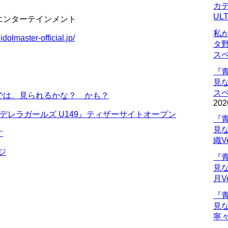
カデ
UL
エンターテインメント
私
idolmaster-official.jp/
タ
ス
『
見
ス
では、見られるかな？ かも？
202
デレラガールズ U149』ティザーサイトオープン
『
見
す
織V
ジ
『
見
月V
『
見
寧々