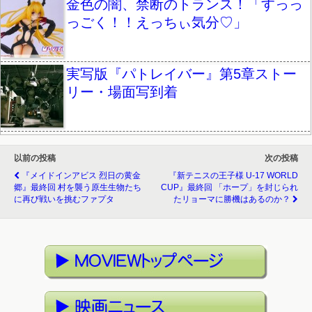
金色の闇、禁断のトランス！「すっっ
っごく！！えっちぃ気分♡」
実写版『パトレイバー』第5章ストー
リー・場面写到着
以前の投稿
次の投稿
『メイドインアビス 烈日の黄金
『新テニスの王子様 U-17 WORLD
郷』最終回 村を襲う原生生物たち
CUP』最終回 「ホープ」を封じられ
に再び戦いを挑むファプタ
たリョーマに勝機はあるのか？