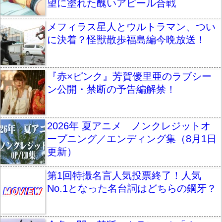
望に塗れた醜いアピール合戦
メフィラス星人とウルトラマン、つい
に決着？怪獣散歩福島編今晩放送！
『赤×ピンク』芳賀優里亜のラブシー
ン公開・禁断の予告編解禁！
2026年 夏アニメ ノンクレジットオ
ープニング／エンディング集（8月1日
更新）
第1回特撮名言人気投票終了！人気
No.1となった名台詞はどちらの鋼牙？