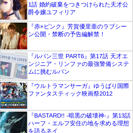
1話 婚約破棄をつきつけられた天才公
爵令嬢ユフィリア
『赤×ピンク』芳賀優里亜のラブシー
ン公開・禁断の予告編解禁！
『ルパン三世 PART6』第17話 天才エ
ンジニア・リンファの最強警備システ
ムに挑むルパン
『ウルトラマンサーガ』ゆうばり国際
ファンタスティック映画祭2012
『BASTARD!! -暗黒の破壊神-』第13話
ハーフ・エルフ安住の地を求める理想
を語るネイ