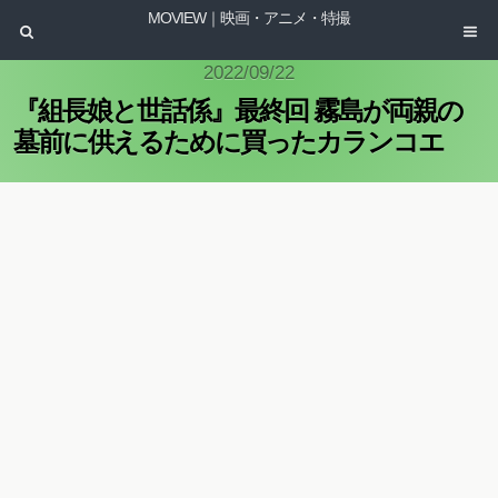
MOVIEW｜映画・アニメ・特撮
2022/09/22
『組長娘と世話係』最終回 霧島が両親の
墓前に供えるために買ったカランコエ