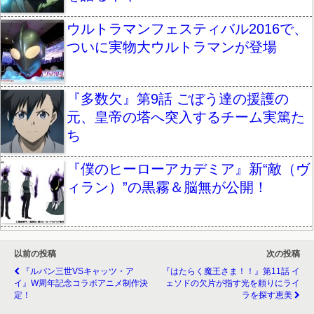
ウルトラマンフェスティバル2016で、
ついに実物大ウルトラマンが登場
『多数欠』第9話 ごぼう達の援護の
元、皇帝の塔へ突入するチーム実篤た
ち
『僕のヒーローアカデミア』新“敵（ヴ
ィラン）”の黒霧＆脳無が公開！
以前の投稿
次の投稿
『ルパン三世VSキャッツ・ア
『はたらく魔王さま！！』第11話 イ
イ』W周年記念コラボアニメ制作決
ェソドの欠片が指す光を頼りにライ
定！
ラを探す恵美