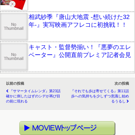
相武紗季『唐山大地震 -想い続けた32
年-』実写映画アフレコに初挑戦！！
キャスト・監督勢揃い！『悪夢のエレ
ベーター』公開直前プレミア記者会見
以前の投稿
次の投稿
『サマータイムレンダ』第23話
『それでも歩は寄せてくる』第11話
確かに倒したはずのシデが再び目
歩への気持ちを少しずつ意識し始め
の前に現れる
るうるし