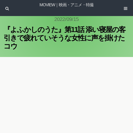
MOVIEW｜映画・アニメ・特撮
2022/09/15
『よふかしのうた』第11話 添い寝屋の客
引きで疲れていそうな女性に声を掛けた
コウ