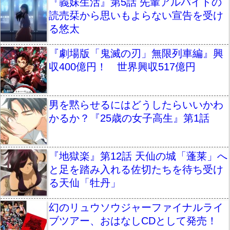
『義妹生活』第5話 先輩アルバイトの
読売栞から思いもよらない宣告を受け
る悠太
『劇場版「鬼滅の刃」無限列車編』興
収400億円！ 世界興収517億円
男を黙らせるにはどうしたらいいかわ
かるか？『25歳の女子高生』第1話
『地獄楽』第12話 天仙の城「蓬莱」へ
と足を踏み入れる佐切たちを待ち受け
る天仙「牡丹」
幻のリュウソウジャーファイナルライ
ブツアー、おはなしCDとして発売！