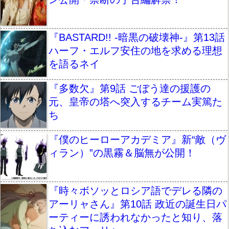
『BASTARD!! -暗黒の破壊神-』第13話
ハーフ・エルフ安住の地を求める理想
を語るネイ
『多数欠』第9話 ごぼう達の援護の
元、皇帝の塔へ突入するチーム実篤た
ち
『僕のヒーローアカデミア』新“敵（ヴ
ィラン）”の黒霧＆脳無が公開！
『時々ボソッとロシア語でデレる隣の
アーリャさん』第10話 政近の誕生日パ
ーティーに誘われなかったと知り、落