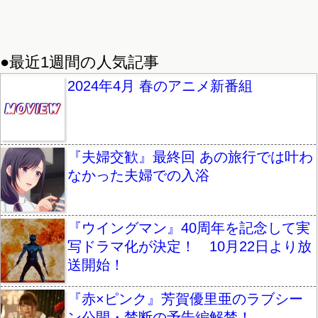
●最近1週間の人気記事
2024年4月 春のアニメ新番組
『夫婦交歓』最終回 あの旅行では叶わ
なかった夫婦での入浴
『ウイングマン』40周年を記念して実
写ドラマ化が決定！ 10月22日より放
送開始！
『赤×ピンク』芳賀優里亜のラブシー
ン公開・禁断の予告編解禁！