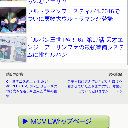
ち込むアーリャ
ウルトラマンフェスティバル2016で、
ついに実物大ウルトラマンが登場
『ルパン三世 PART6』第17話 天才エ
ンジニア・リンファの最強警備システ
ムに挑むルパン
以前の投稿
次の投稿
『新テニスの王子様 U-17
ご主人様に選んでいただいたほうを
WORLD CUP』第9話 リョーマの
着させていただきますので、可愛が
中に大きな迷いを生んだ手塚の言
っていただけますか……？
葉