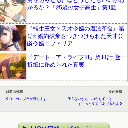
男を黙らせるにはどうしたらいいかわ
かるか？『25歳の女子高生』第1話
『転生王女と天才令嬢の魔法革命』第
1話 婚約破棄をつきつけられた天才公
爵令嬢ユフィリア
『デート・ア・ライブIII』第11話 鳶一
折紙に秘められた真実
以前の投稿
次の投稿
白いガンプラが勝ちます
仕方ないからこの先もずっと……、
ず～っと支えてあげるわよ