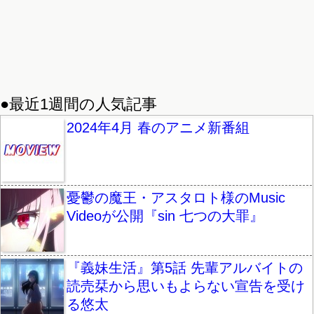
●最近1週間の人気記事
2024年4月 春のアニメ新番組
憂鬱の魔王・アスタロト様のMusic
Videoが公開『sin 七つの大罪』
『義妹生活』第5話 先輩アルバイトの
読売栞から思いもよらない宣告を受け
る悠太