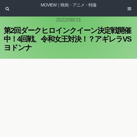
MOVIEW｜映画・アニメ・特撮
2022/08/31
第2回ダークヒロインクイーン決定戦開催
中！4回戦、令和女王対決！？アギレラVS
ヨドンナ