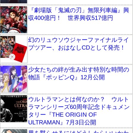
『劇場版「鬼滅の刃」無限列車編』興
収400億円！ 世界興収517億円
幻のリュウソウジャーファイナルライ
ブツアー、おはなしCDとして発売！
少女たちの絆が生み出す特別な時間の
物語『ポッピンQ』12月公開
ウルトラマンとは何なのか？ ウルト
ラマンシリーズ60周年記念ドキュメン
タリー『THE ORIGIN OF
ULTRAMAN』7月3日公開