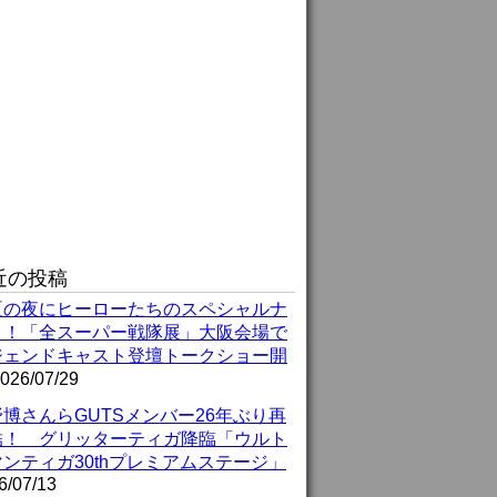
近の投稿
夏の夜にヒーローたちのスペシャルナ
ト！「全スーパー戦隊展」大阪会場で
ジェンドキャスト登壇トークショー開
026/07/29
博さんらGUTSメンバー26年ぶり再
結！ グリッターティガ降臨「ウルト
ンティガ30thプレミアムステージ」
6/07/13