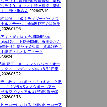
ジラ-0.0』最新特報映像解禁、前作
ジラ-1.0』キャスト続々続投、新キ
ストに田中 泯さん
2026/07/10
潟初開催！「仮面ライダーゼッツ フ
イナルステージ」全国5都市で開催決
！
2026/07/05
真アギト展」福岡会場開催記念
roject G4』上映会開催。唐渡亮さん
25年振りに舞台挨拶登壇、賀集利樹さ
、山崎潤さんとレアトーク
6/06/24
26年 夏アニメ ノンクレジットオー
ニング／エンディング集（8月1日更
）
2026/06/22
ジラ、救世主ロボット「ユキオ」と激
！ 『ゴジラVSスノウボールアー
』超激突ビジュアル＆特別映像が解
！
2026/06/18
はヒーローになれる『僕のヒーローア