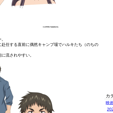
ー。
に赴任する直前に偶然キャンプ場でハルキたち（のちの
能に流されやすい。
カ
映
2