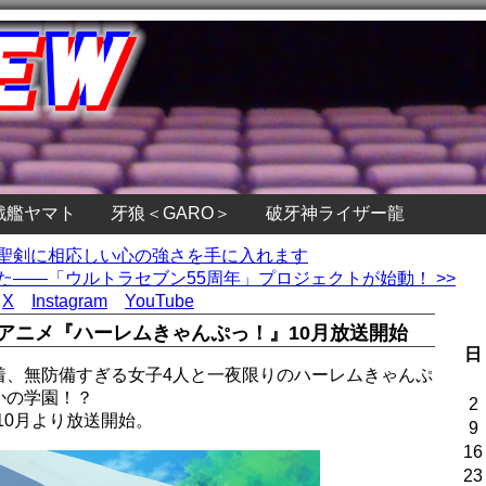
戦艦ヤマト
牙狼＜GARO＞
破牙神ライザー龍
の聖剣に相応しい心の強さを手に入れます
た――「ウルトラセブン55周年」プロジェクトが始動！ >>
X
Instagram
YouTube
アニメ『ハーレムきゃんぷっ！』10月放送開始
日
着、無防備すぎる女子4人と一夜限りのハーレムきゃんぷ
かの学園！？
2
10月より放送開始。
9
16
23