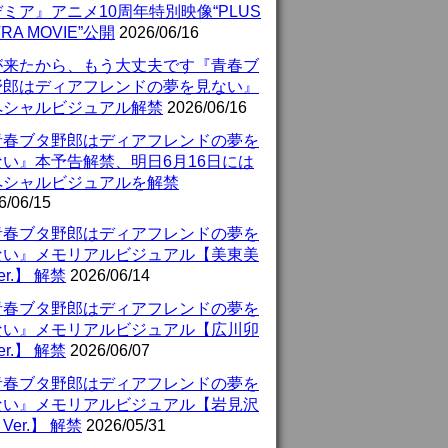
ミア』アニメ10周年特別映像“PLUS
TRA MOVIE”公開
2026/06/16
が来たから、もう大丈夫です『青春ブ
野郎はディアフレンドの夢を見ない』
ペシャルビジュアル解禁
2026/06/16
青春ブタ野郎はディアフレンドの夢を
ない』本予告解禁、明日6月16日には
ペシャルビジュアルを解禁
6/06/15
青春ブタ野郎はディアフレンドの夢を
ない』メモリアルビジュアル【美東美
er.】 解禁
2026/06/14
青春ブタ野郎はディアフレンドの夢を
ない』メモリアルビジュアル【広川卯
er.】 解禁
2026/06/07
青春ブタ野郎はディアフレンドの夢を
ない』メモリアルビジュアル【岩見沢
Ver.】 解禁
2026/05/31