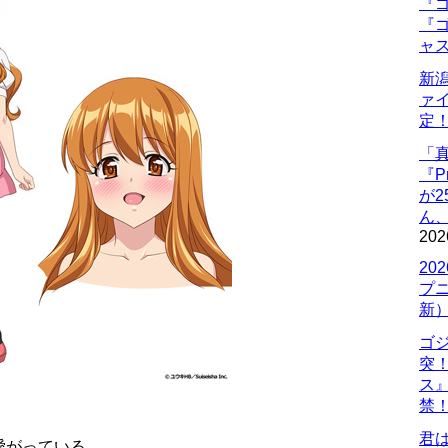
『ゴ
『ゴ
ャ
新
ァ
定
「
『P
が
ん
202
20
プ
新
ゴ
突
ス
禁
君
愛がっている。