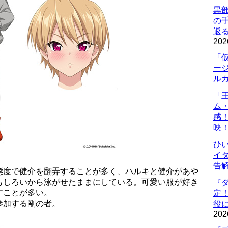
黒
の
返
202
「
ー
ル
「
ム
感
映
ひ
イダ
告
態度で健介を翻弄することが多く、ハルキと健介があや
もしろいから泳がせたままにしている。可愛い服が好き
『
すことが多い。
定
参加する剛の者。
役に
202