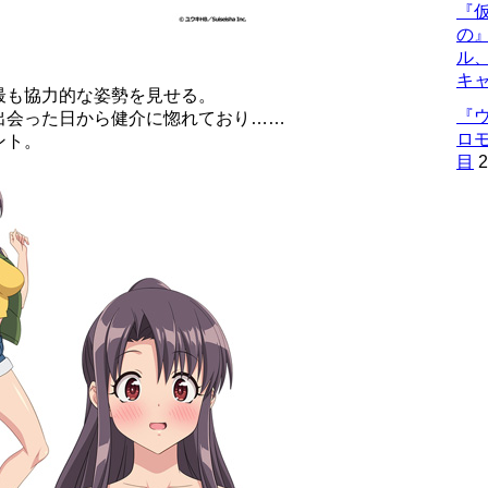
『仮
の
ル
キ
最も協力的な姿勢を見せる。
『
出会った日から健介に惚れており……
ロ
ント。
目
2