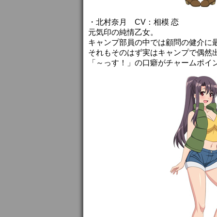
・北村奈月 CV：相模 恋
元気印の純情乙女。
キャンプ部員の中では顧問の健介に
それもそのはず実はキャンプで偶然
「～っす！」の口癖がチャームポイ