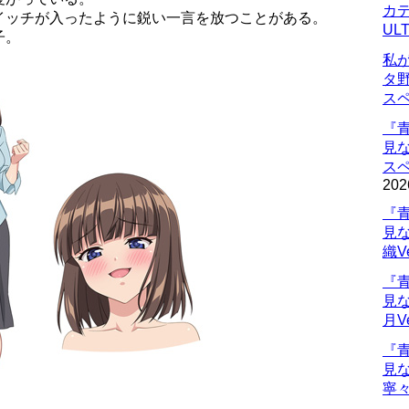
カデ
イッチが入ったように鋭い一言を放つことがある。
UL
子。
私
タ
ス
『
見
ス
202
『
見
織V
『
見
月V
『
見
寧々