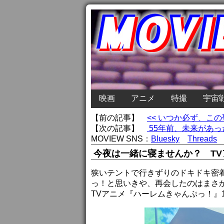
映画
アニメ
特撮
宇宙
【前の記事】
<< いつか必ず、こ
【次の記事】
55年前、未来があっ
MOVIEW SNS：
Bluesky
Threads
今夜は一緒に寝ませんか？ TV
狭いテントで行きずりのドキドキ密
っ！と思いきや、再会したのはまさ
TVアニメ『ハーレムきゃんぷっ！』