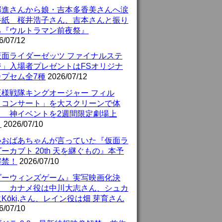
部進さんから娘・吉本多香美さんへ涙
手紙 桜井浩子さん、吉本さんと振り
る『ウルトラマン前夜祭』
6/07/12
仮面ライダーゼッツ ファイナルステ
ジ」入場者プレゼントはFSオリジナ
カプセム全7種
2026/07/12
王様戦隊キングオージャー フィル
・コンサート」を大スクリーンで体
！ 神イベントを2週間限定劇場上
！
2026/07/10
いおばあちゃんが言っていた『仮面ラ
ーカブト 20th 天を継ぐもの』本予
解禁！
2026/07/10
ダーウィンズゲーム』実写映画化決
！ カナメ役は中川大志さん、シュカ
Kōki,さん、レイン役は畑 芽育さん
6/07/10