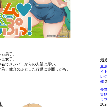
レム男子。
シュ女子。
最
存在でメンバーからの人望は厚い。
真
い為、健介のふとした行動に赤面しがち。
イ
レ
催
2
長野
集
ラマ
202