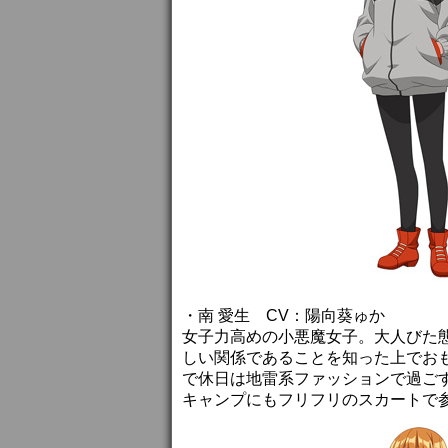
・南 愛生 CV：陽向葵ゅか
女子力高めの小悪魔女子。大人びた
しい関係であることを知った上でお
で休日は地雷系ファッションで過ご
キャンプにもフリフリのスカートで