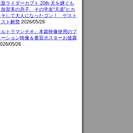
面ライダーカブト 20th 天を継ぐも
』加賀美の息子、その学友“天道”ヒカ
、そして大人になったゴン！ ゲスト
ャスト解禁
2026/05/28
ウルトラマンテオ』本篇映像使用のプ
モーション映像＆番宣ポスターお披露
026/05/26