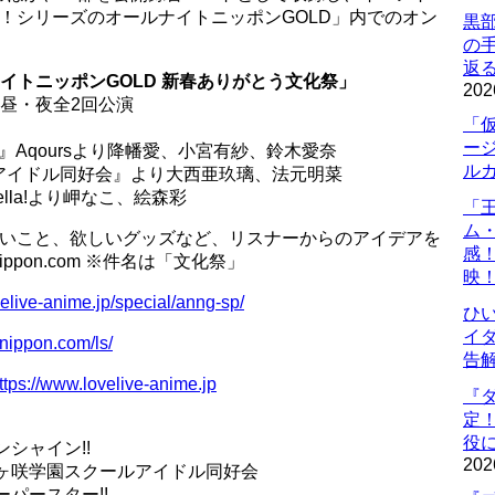
！シリーズのオールナイトニッポンGOLD」内でのオン
黒
の
返
イトニッポンGOLD 新春ありがとう文化祭」
202
 昼・夜全2回公演
「
ー
』Aqoursより降幡愛、小宮有紗、鈴木愛奈
ル
アイドル同好会』より大西亜玖璃、法元明菜
lla!より岬なこ、絵森彩
「
ム
しいこと、欲しいグッズなど、リスナーからのアイデアを
感
nippon.com ※件名は「文化祭」
映
velive-anime.jp/special/anng-sp/
ひ
イダ
tnippon.com/ls/
告
ttps://www.lovelive-anime.jp
『
定
役に
ンシャイン!!
202
虹ヶ咲学園スクールアイドル同好会
ーパースター!!