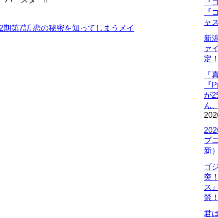
『ゴ
『ゴ
ャ
2期第7話 恋の秘密を知ってしまうメイ
新
ァ
定
「
『P
が
ん
202
20
プ
新
ゴ
突
ス
禁
君