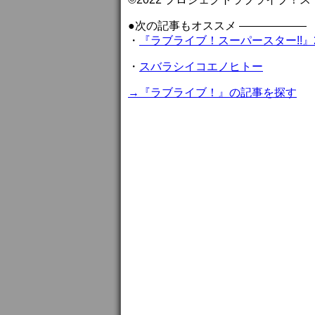
●次の記事もオススメ ——————
・
『ラブライブ！スーパースター!!』
・
スバラシイコエノヒトー
→『ラブライブ！』の記事を探す