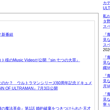
カデ
UL
私
タ
ス
ニメ新番組
『
見
ス
202
『
のMusic Videoが公開『sin 七つの大罪』
見
織V
『
見
なのか？ ウルトラマンシリーズ60周年記念ドキュメ
月V
IN OF ULTRAMAN』7月3日公開
『
見
寧々
の魔法革命』第1話 婚約破棄をつきつけられた天才