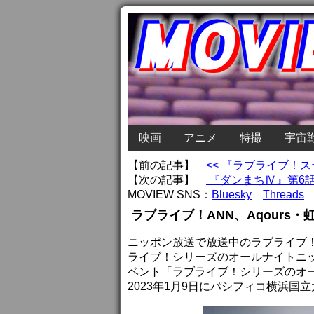
映画
アニメ
特撮
宇宙
【前の記事】
<< 『ラブライブ！
【次の記事】
『ダンまちⅣ』第6話
MOVIEW SNS：
Bluesky
Threads
ラブライブ！ANN、Aqours・虹
ニッポン放送で放送中のラブライブ
ライブ！シリーズのオールナイトニッ
ベント「ラブライブ！シリーズのオー
2023年1月9日にパシフィコ横浜