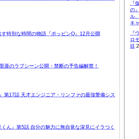
『仮
の
ル
キ
『
す特別な時間の物語『ポッピンQ』12月公開
ロ
目
2
優里亜のラブシーン公開・禁断の予告編解禁！
T6』第17話 天才エンジニア・リンファの最強警備シス
くん』第5話 自分の魅力に無自覚な深見にイラつく