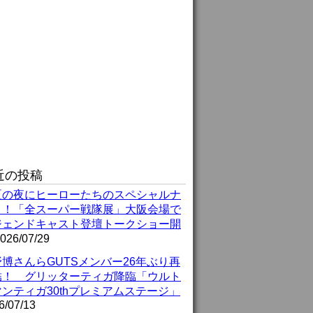
近の投稿
夏の夜にヒーローたちのスペシャルナ
ト！「全スーパー戦隊展」大阪会場で
ジェンドキャスト登壇トークショー開
026/07/29
博さんらGUTSメンバー26年ぶり再
結！ グリッターティガ降臨「ウルト
ンティガ30thプレミアムステージ」
6/07/13