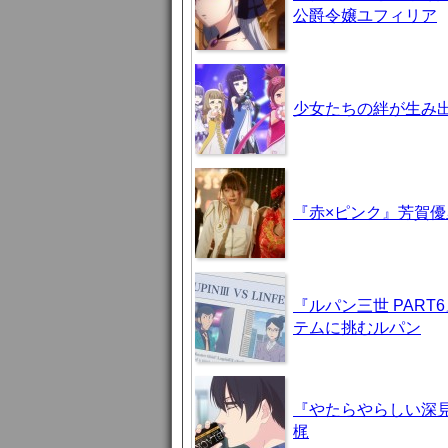
公爵令嬢ユフィリア
少女たちの絆が生み出
『赤×ピンク』芳賀
『ルパン三世 PAR
テムに挑むルパン
『やたらやらしい深見
梶