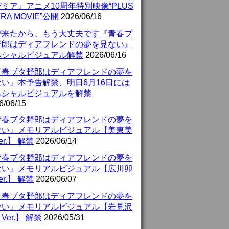
ミア』アニメ10周年特別映像“PLUS
TRA MOVIE”公開
2026/06/16
が来たから、もう大丈夫です『青春ブ
野郎はディアフレンドの夢を見ない』
ペシャルビジュアル解禁
2026/06/16
青春ブタ野郎はディアフレンドの夢を
ない』本予告解禁、明日6月16日には
ペシャルビジュアルを解禁
6/06/15
青春ブタ野郎はディアフレンドの夢を
ない』メモリアルビジュアル【美東美
er.】 解禁
2026/06/14
青春ブタ野郎はディアフレンドの夢を
ない』メモリアルビジュアル【広川卯
er.】 解禁
2026/06/07
青春ブタ野郎はディアフレンドの夢を
ない』メモリアルビジュアル【岩見沢
Ver.】 解禁
2026/05/31