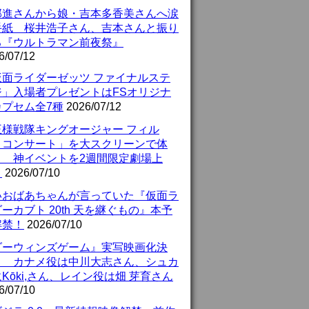
部進さんから娘・吉本多香美さんへ涙
手紙 桜井浩子さん、吉本さんと振り
る『ウルトラマン前夜祭』
6/07/12
仮面ライダーゼッツ ファイナルステ
ジ」入場者プレゼントはFSオリジナ
カプセム全7種
2026/07/12
王様戦隊キングオージャー フィル
・コンサート」を大スクリーンで体
！ 神イベントを2週間限定劇場上
！
2026/07/10
いおばあちゃんが言っていた『仮面ラ
ーカブト 20th 天を継ぐもの』本予
解禁！
2026/07/10
ダーウィンズゲーム』実写映画化決
！ カナメ役は中川大志さん、シュカ
Kōki,さん、レイン役は畑 芽育さん
6/07/10