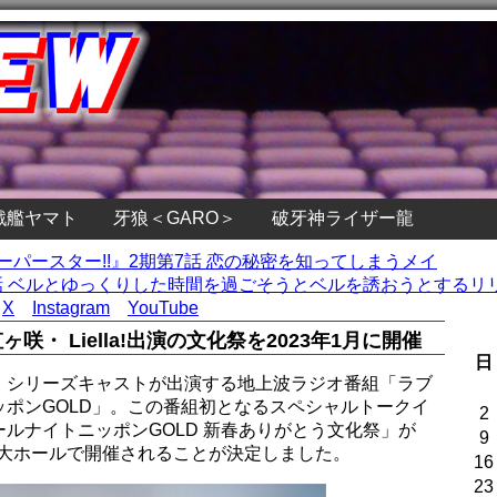
戦艦ヤマト
牙狼＜GARO＞
破牙神ライザー龍
スーパースター!!』2期第7話 恋の秘密を知ってしまうメイ
 ベルとゆっくりした時間を過ごそうとベルを誘おうとするリリ 
X
Instagram
YouTube
ヶ咲・ Liella!出演の文化祭を2023年1月に開催
日
！シリーズキャストが出演する地上波ラジオ番組「ラブ
ポンGOLD」。この番組初となるスペシャルトークイ
2
ルナイトニッポンGOLD 新春ありがとう文化祭」が
9
国立大ホールで開催されることが決定しました。
16
23