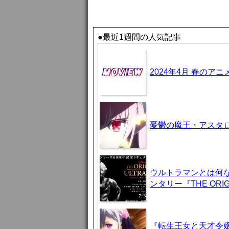
●最近1週間の人気記事
2024年4月 春のア
憂鬱の魔王・アスタロト様
ウルトラマンとは何
ンタリー『THE ORIG
『転生王女と天才令嬢