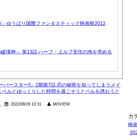
』ゆうばり国際ファンタスティック映画祭2012
-暗黒の破壊神-』第13話 ハーフ・エルフ安住の地を求める
スーパースター!!』2期第7話 恋の秘密を知ってしまうメイ
話 ベルとゆっくりした時間を過ごそうとベルを誘おうと
ス
2022/08/29 10:31
MOVIEW
カ
映
2