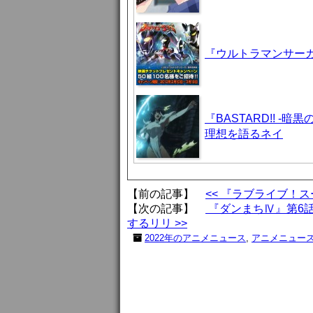
『ウルトラマンサーガ
『BASTARD!! 
理想を語るネイ
【前の記事】
<< 『ラブライブ！
【次の記事】
『ダンまちⅣ』第6
するリリ >>
2022年のアニメニュース
,
アニメニュー