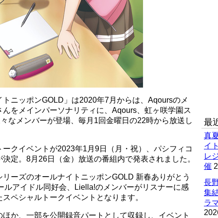
ッポンGOLD」は2020年7月からは、Aqoursのメ
んをメインパーソナリティに、Aqours、虹ヶ咲学園ス
から様々なメンバーが登場、毎月1回金曜日の22時から放送し
最
真
イ
ークイベントが2023年1月9日（月・祝）、パシフィコ
レ
決定。8月26日（金）放送の番組内で発表されました。
催
2
リーズのオールナイトニッポンGOLD 新春ありがとう
長野
ールアイドル同好会、Liella!のメンバーがリスナーに感
集
たスペシャルトークイベントとなります。
ラマ
202
のほか、一部を公開録音パートとして収録し、イベント