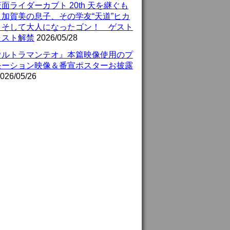
面ライダーカブト 20th 天を継ぐも
』加賀美の息子、その学友“天道”ヒカ
、そして大人になったゴン！ ゲスト
ャスト解禁
2026/05/28
ウルトラマンテオ』本篇映像使用のプ
モーション映像＆番宣ポスターお披露
026/05/26