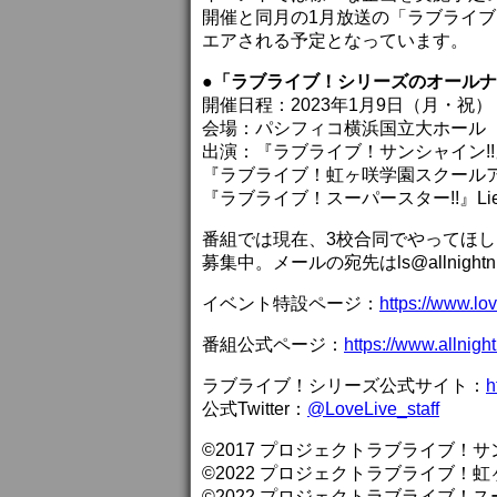
開催と同月の1月放送の「ラブライブ
エアされる予定となっています。
●「ラブライブ！シリーズのオールナ
開催日程：2023年1月9日（月・祝）
会場：パシフィコ横浜国立大ホール
出演：『ラブライブ！サンシャイン!!
『ラブライブ！虹ヶ咲学園スクール
『ラブライブ！スーパースター!!』Lie
番組では現在、3校合同でやってほ
募集中。メールの宛先はls@allnight
イベント特設ページ：
https://www.lo
番組公式ページ：
https://www.allnigh
ラブライブ！シリーズ公式サイト：
h
公式Twitter：
@LoveLive_staff
©2017 プロジェクトラブライブ！サ
©2022 プロジェクトラブライブ！
©2022 プロジェクトラブライブ！ス