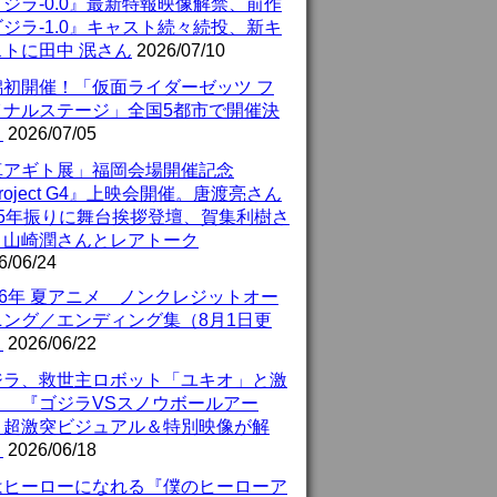
ジラ-0.0』最新特報映像解禁、前作
ジラ-1.0』キャスト続々続投、新キ
ストに田中 泯さん
2026/07/10
潟初開催！「仮面ライダーゼッツ フ
イナルステージ」全国5都市で開催決
！
2026/07/05
真アギト展」福岡会場開催記念
roject G4』上映会開催。唐渡亮さん
25年振りに舞台挨拶登壇、賀集利樹さ
、山崎潤さんとレアトーク
6/06/24
26年 夏アニメ ノンクレジットオー
ニング／エンディング集（8月1日更
）
2026/06/22
ジラ、救世主ロボット「ユキオ」と激
！ 『ゴジラVSスノウボールアー
』超激突ビジュアル＆特別映像が解
！
2026/06/18
はヒーローになれる『僕のヒーローア