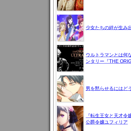
少女たちの絆が生み出
ウルトラマンとは何
ンタリー『THE ORIG
男を黙らせるにはどう
『転生王女と天才令嬢
公爵令嬢ユフィリア