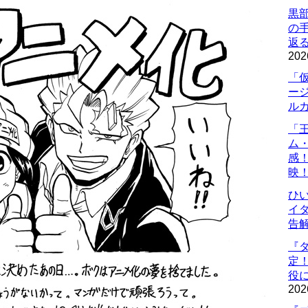
黒
の
返
202
「
ー
ル
「
ム
感
映
ひ
イダ
告
『
定
役に
202