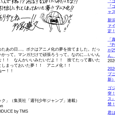
『ゴ
『ゴ
ャ
新
ァ
定
「
『P
めたあの日…。ボクはアニメ化の夢を捨てました。だっ
が
いかって。マンガだけで頑張ろうって。なのに…いいん
ん
な！！ なんかいいみたいだよ！！ 捨てたって書いた
202
としまっておいた夢！！ アニメ化！！
20
ねー！！
プ
新
ゴ
突
ス
ック」（集英社「週刊少年ジャンプ」連載）
禁
on
UCE by TMS
君