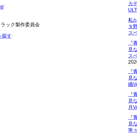
カデ
t/
UL
私
ンラック製作委員会
タ
ス
を探す
『
見
ス
202
『
見
織V
『
見
月V
『
見
寧々