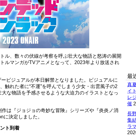
バトル、数々の伏線が考察を呼ぶ壮大な物語と怒涛の展開
トルマンガがTVアニメとなって、2023年より放送され
最
ザービジュアルが本日解禁となりました。ビジュアルに
真
と、触れた者に“不運”を呼んでしまう少女・出雲風子の2
イ
壮大な物語を予感させるような大迫力のイラストとなっ
レ
催
2
制作は『ジョジョの奇妙な冒険』シリーズや『炎炎ノ消
長野
tionに決定しました。
集
ラマ
メント到着
202