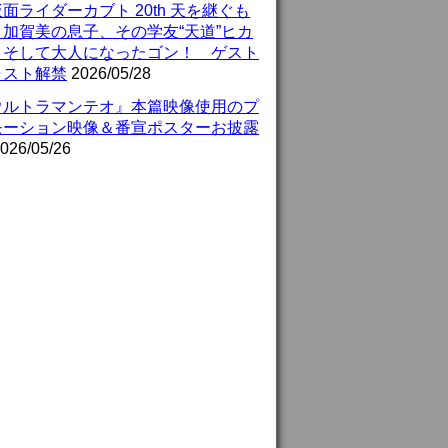
面ライダーカブト 20th 天を継ぐも
』加賀美の息子、その学友“天道”ヒカ
、そして大人になったゴン！ ゲスト
ャスト解禁
2026/05/28
ウルトラマンテオ』本篇映像使用のプ
モーション映像＆番宣ポスターお披露
026/05/26