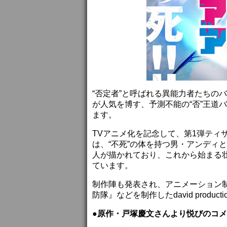
“否定者”と呼ばれる異能力者たちの
が人気を博す、予測不能の“否”王道バ
ます。
TVアニメ化を記念して、第1弾ティ
は、“不死”の体を持つ男・アンディ
人が描かれており、これから始まる
ています。
制作陣も発表され、アニメーション
防隊』などを制作したdavid produc
●原作・戸塚慶文さんより悦びのコ