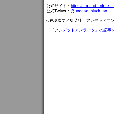
公式サイト：
https://undead-unluck.ne
公式Twitter：
@undeadunluck_an
©戸塚慶文／集英社・アンデッドア
→『アンデッドアンラック』の記事