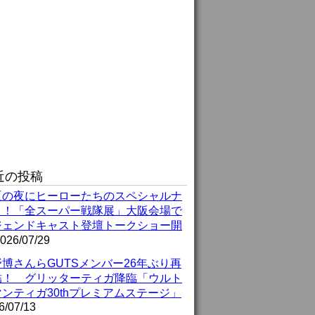
近の投稿
夏の夜にヒーローたちのスペシャルナ
ト！「全スーパー戦隊展」大阪会場で
ジェンドキャスト登壇トークショー開
026/07/29
博さんらGUTSメンバー26年ぶり再
結！ グリッターティガ降臨「ウルト
ンティガ30thプレミアムステージ」
6/07/13