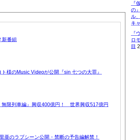
『仮
の
ル
キ
『
ニメ新番組
ロ
目
2
のMusic Videoが公開『sin 七つの大罪』
無限列車編』興収400億円！ 世界興収517億円
優里亜のラブシーン公開・禁断の予告編解禁！