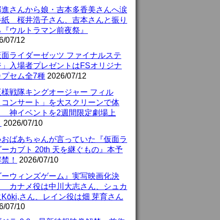
部進さんから娘・吉本多香美さんへ涙
手紙 桜井浩子さん、吉本さんと振り
る『ウルトラマン前夜祭』
6/07/12
仮面ライダーゼッツ ファイナルステ
ジ」入場者プレゼントはFSオリジナ
カプセム全7種
2026/07/12
王様戦隊キングオージャー フィル
・コンサート」を大スクリーンで体
！ 神イベントを2週間限定劇場上
！
2026/07/10
いおばあちゃんが言っていた『仮面ラ
ーカブト 20th 天を継ぐもの』本予
解禁！
2026/07/10
ダーウィンズゲーム』実写映画化決
！ カナメ役は中川大志さん、シュカ
Kōki,さん、レイン役は畑 芽育さん
6/07/10