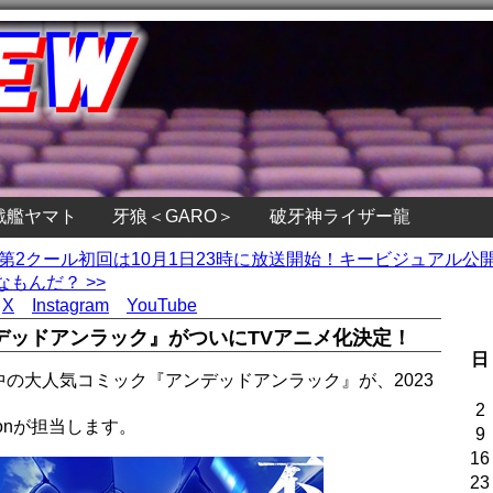
戦艦ヤマト
牙狼＜GARO＞
破牙神ライザー龍
ILY』第2クール初回は10月1日23時に放送開始！キービジュアル公
もんだ？ >>
X
Instagram
YouTube
デッドアンラック』がついにTVアニメ化決定！
日
の大人気コミック『アンデッドアンラック』が、2023
2
tionが担当します。
9
16
23