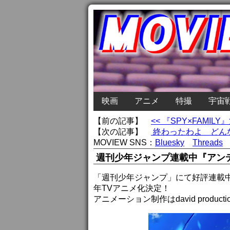
映画
アニメ
特撮
宇宙
【前の記事】
<< 『SPY×FAM
【次の記事】
終わったわよ どんな
MOVIEW SNS：
Bluesky
Threads
週刊少年ジャンプ連載中『アン
「週刊少年ジャンプ」にて好評連載中
年TVアニメ化決定！
アニメーション制作はdavid produc