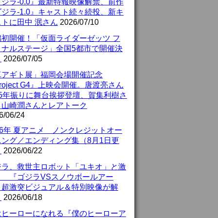
ジラ-0.0』最新特報映像解禁、前作
ジラ-1.0』キャスト続々続投、新キ
ストに田中 泯さん
2026/07/10
潟初開催！「仮面ライダーゼッツ フ
イナルステージ」全国5都市で開催決
！
2026/07/05
真アギト展」福岡会場開催記念
roject G4』上映会開催。唐渡亮さん
25年振りに舞台挨拶登壇、賀集利樹さ
、山崎潤さんとレアトーク
6/06/24
26年 夏アニメ ノンクレジットオー
ニング／エンディング集（8月1日更
）
2026/06/22
ジラ、救世主ロボット「ユキオ」と激
！ 『ゴジラVSスノウボールアー
』超激突ビジュアル＆特別映像が解
！
2026/06/18
はヒーローになれる『僕のヒーローア