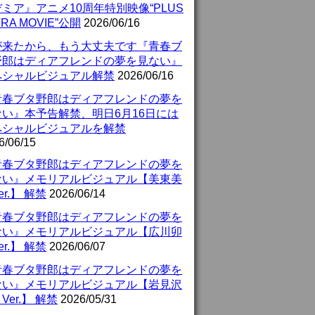
ミア』アニメ10周年特別映像“PLUS
TRA MOVIE”公開
2026/06/16
が来たから、もう大丈夫です『青春ブ
野郎はディアフレンドの夢を見ない』
ペシャルビジュアル解禁
2026/06/16
青春ブタ野郎はディアフレンドの夢を
ない』本予告解禁、明日6月16日には
ペシャルビジュアルを解禁
6/06/15
青春ブタ野郎はディアフレンドの夢を
ない』メモリアルビジュアル【美東美
er.】 解禁
2026/06/14
青春ブタ野郎はディアフレンドの夢を
ない』メモリアルビジュアル【広川卯
er.】 解禁
2026/06/07
青春ブタ野郎はディアフレンドの夢を
ない』メモリアルビジュアル【岩見沢
Ver.】 解禁
2026/05/31