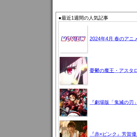
●最近1週間の人気記事
2024年4月 春のア
憂鬱の魔王・アスタロト様
『劇場版「鬼滅の刃」
『赤×ピンク』芳賀