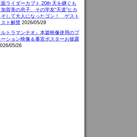
面ライダーカブト 20th 天を継ぐも
』加賀美の息子、その学友“天道”ヒカ
、そして大人になったゴン！ ゲスト
ャスト解禁
2026/05/28
ウルトラマンテオ』本篇映像使用のプ
モーション映像＆番宣ポスターお披露
026/05/26