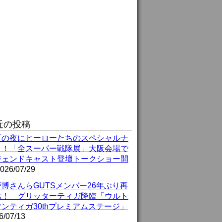
近の投稿
夏の夜にヒーローたちのスペシャルナ
ト！「全スーパー戦隊展」大阪会場で
ジェンドキャスト登壇トークショー開
026/07/29
博さんらGUTSメンバー26年ぶり再
結！ グリッターティガ降臨「ウルト
ンティガ30thプレミアムステージ」
6/07/13