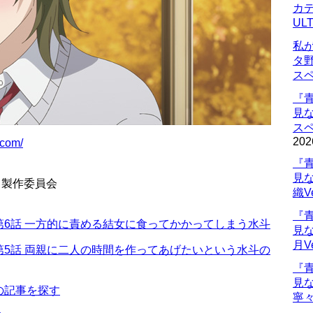
カデ
UL
私
タ
ス
『
見
ス
202
.com/
『
見
ノ製作委員会
織V
『
6話 一方的に責める結女に食ってかかってしまう水斗
見
月V
5話 両親に二人の時間を作ってあげたいという水斗の
『
見
の記事を探す
寧々