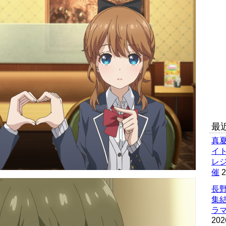
最
真
イ
レ
催
2
長野
集
ラマ
202