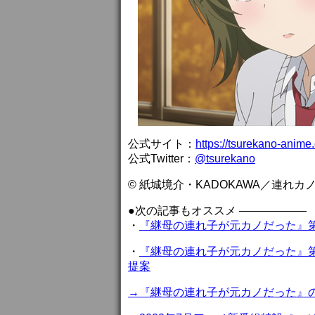
公式サイト：
https://tsurekano-anime
公式Twitter：
@tsurekano
© 紙城境介・KADOKAWA／連れカ
●次の記事もオススメ ——————
・
『継母の連れ子が元カノだった』第
・
『継母の連れ子が元カノだった』第
提案
→『継母の連れ子が元カノだった』