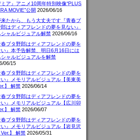
ミア』アニメ10周年特別映像“PLUS
TRA MOVIE”公開
2026/06/16
が来たから、もう大丈夫です『青春ブ
野郎はディアフレンドの夢を見ない』
ペシャルビジュアル解禁
2026/06/16
青春ブタ野郎はディアフレンドの夢を
ない』本予告解禁、明日6月16日には
ペシャルビジュアルを解禁
6/06/15
青春ブタ野郎はディアフレンドの夢を
ない』メモリアルビジュアル【美東美
er.】 解禁
2026/06/14
青春ブタ野郎はディアフレンドの夢を
ない』メモリアルビジュアル【広川卯
er.】 解禁
2026/06/07
青春ブタ野郎はディアフレンドの夢を
ない』メモリアルビジュアル【岩見沢
Ver.】 解禁
2026/05/31