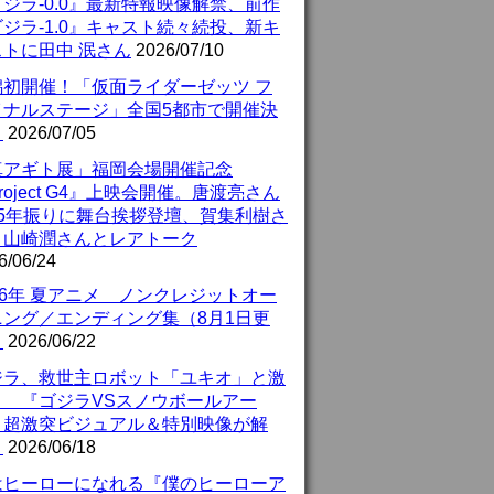
ジラ-0.0』最新特報映像解禁、前作
ジラ-1.0』キャスト続々続投、新キ
ストに田中 泯さん
2026/07/10
潟初開催！「仮面ライダーゼッツ フ
イナルステージ」全国5都市で開催決
！
2026/07/05
真アギト展」福岡会場開催記念
roject G4』上映会開催。唐渡亮さん
25年振りに舞台挨拶登壇、賀集利樹さ
、山崎潤さんとレアトーク
6/06/24
26年 夏アニメ ノンクレジットオー
ニング／エンディング集（8月1日更
）
2026/06/22
ジラ、救世主ロボット「ユキオ」と激
！ 『ゴジラVSスノウボールアー
』超激突ビジュアル＆特別映像が解
！
2026/06/18
はヒーローになれる『僕のヒーローア