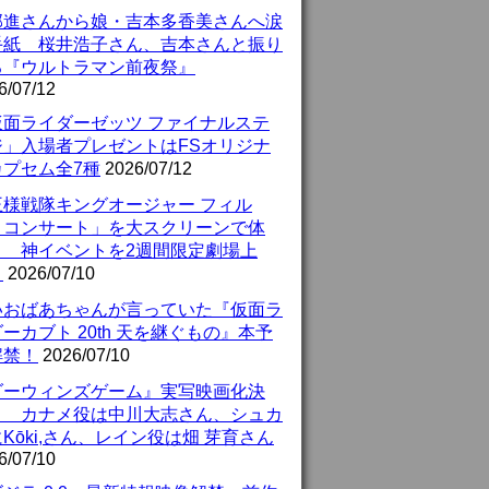
部進さんから娘・吉本多香美さんへ涙
手紙 桜井浩子さん、吉本さんと振り
る『ウルトラマン前夜祭』
6/07/12
仮面ライダーゼッツ ファイナルステ
ジ」入場者プレゼントはFSオリジナ
カプセム全7種
2026/07/12
王様戦隊キングオージャー フィル
・コンサート」を大スクリーンで体
！ 神イベントを2週間限定劇場上
！
2026/07/10
いおばあちゃんが言っていた『仮面ラ
ーカブト 20th 天を継ぐもの』本予
解禁！
2026/07/10
ダーウィンズゲーム』実写映画化決
！ カナメ役は中川大志さん、シュカ
Kōki,さん、レイン役は畑 芽育さん
6/07/10