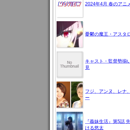
2024年4月 春のア
憂鬱の魔王・アスタロト様
キャスト・監督勢揃
見
フジ、アンヌ、レナ
ー
『義妹生活』第5話 
ける悠太