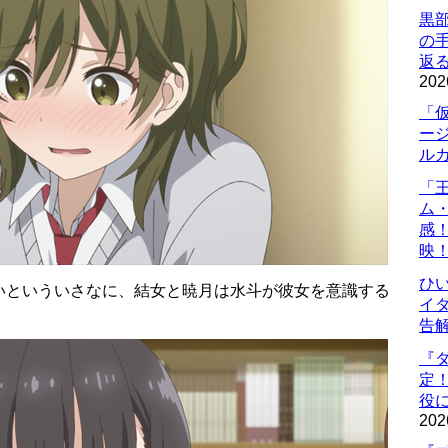
黒
の
返
202
「
ー
ル
「
ム
感
映
ひ
いといういさなに、結女と暁月は水斗が彼女を意識する
イダ
。
告
『
定
役に
202