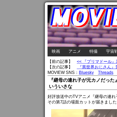
映画
アニメ
特撮
宇宙
【前の記事】
<< 『プリマドール』黒
【次の記事】
『異世界おじさん』第
MOVIEW SNS：
Bluesky
Threads
『継母の連れ子が元カノだった
いういさな
好評放送中のTVアニメ『継母の連れ
その第7話の場面カットが届きました