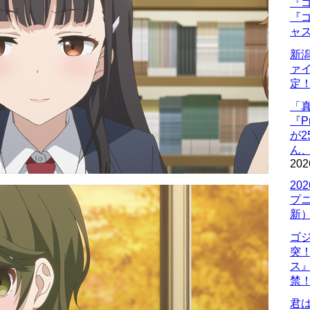
『ゴ
『ゴ
ャ
新
ァ
定
「
『P
が
ん
202
20
プ
新
ゴ
突
ス
禁
君