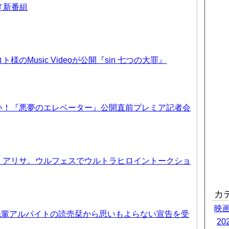
ニメ新番組
のMusic Videoが公開『sin 七つの大罪』
い！『悪夢のエレベーター』公開直前プレミア記者会
、アリサ。ウルフェスでウルトラヒロイントークショ
カ
映
先輩アルバイトの読売栞から思いもよらない宣告を受
2