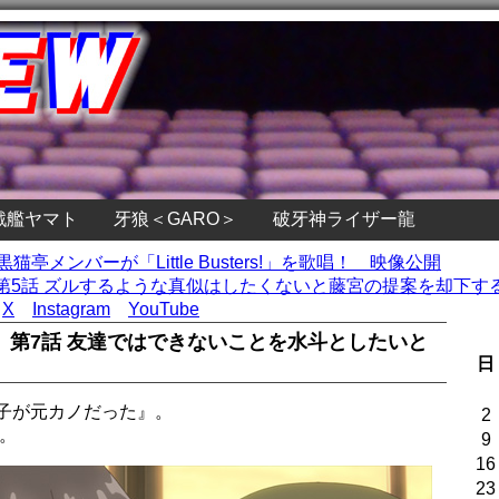
戦艦ヤマト
牙狼＜GARO＞
破牙神ライザー龍
猫亭メンバーが「Little Busters!」を歌唱！ 映像公開
5話 ズルするような真似はしたくないと藤宮の提案を却下する
X
Instagram
YouTube
』第7話 友達ではできないことを水斗としたいと
日
子が元カノだった』。
2
。
9
16
23