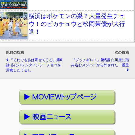
横浜はポケモンの巣？大量発生チュ
ウ！のピカチュウと松岡茉優が大行
進！
以前の投稿
次の投稿
『それでも歩は寄せてくる』第6
『ブッチギレ！』第6話 白川屋に踏
話 歩にバレンタインデーチョコを
み込むメンバーから外された一番星
用意したうるし