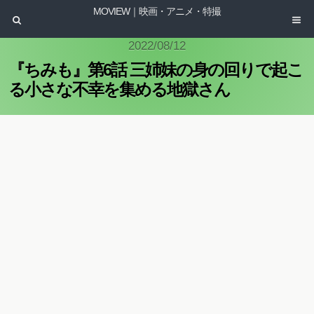
MOVIEW｜映画・アニメ・特撮
2022/08/12
『ちみも』第6話 三姉妹の身の回りで起こ
る小さな不幸を集める地獄さん