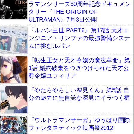
ラマンシリーズ60周年記念ドキュメン
タリー『THE ORIGIN OF
ULTRAMAN』7月3日公開
『ルパン三世 PART6』第17話 天才エ
ンジニア・リンファの最強警備システ
ムに挑むルパン
『転生王女と天才令嬢の魔法革命』第
1話 婚約破棄をつきつけられた天才公
爵令嬢ユフィリア
『やたらやらしい深見くん』第5話 自
分の魅力に無自覚な深見にイラつく梶
『ウルトラマンサーガ』ゆうばり国際
ファンタスティック映画祭2012