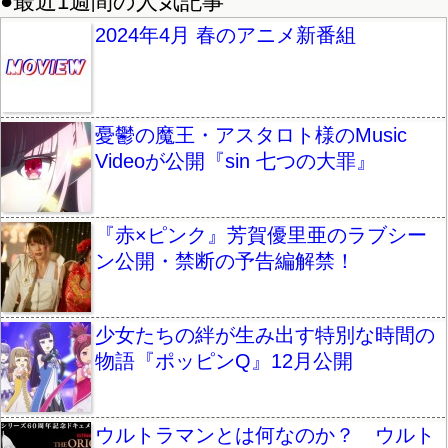
●最近1週間の人気記事
2024年4月 春のアニメ新番組
憂鬱の魔王・アスタロト様のMusic
Videoが公開『sin 七つの大罪』
『赤×ピンク』芳賀優里亜のラブシー
ン公開・禁断の予告編解禁！
少女たちの絆が生み出す特別な時間の
物語『ポッピンQ』12月公開
ウルトラマンとは何なのか？ ウルト