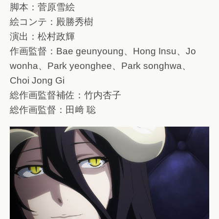
脚本：菅原雪絵
絵コンテ：殿勝秀樹
演出：松村政輝
作画監督：Bae geunyoung、Hong Insu、Jo
wonha、Park yeonghee、Park songhwa、
Choi Jong Gi
総作画監督補佐：竹内杏子
総作画監督：田﨑 聡