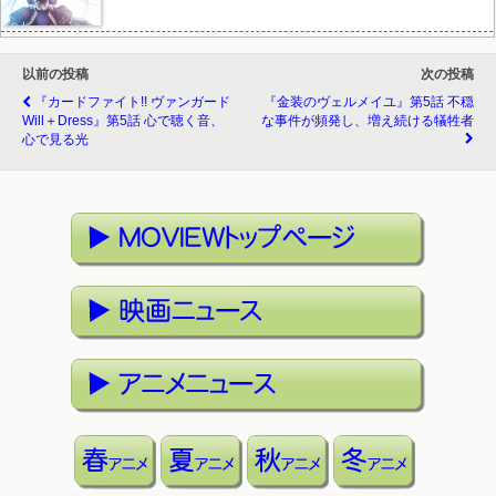
以前の投稿
次の投稿
『カードファイト!! ヴァンガード
『金装のヴェルメイユ』第5話 不穏
Will＋Dress』第5話 心で聴く音、
な事件が頻発し、増え続ける犠牲者
心で見る光