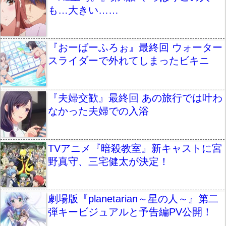
も…大きい……
『おーばーふろぉ』最終回 ウォーター
スライダーで外れてしまったビキニ
『夫婦交歓』最終回 あの旅行では叶わ
なかった夫婦での入浴
TVアニメ『暗殺教室』新キャストに宮
野真守、三宅健太が決定！
劇場版『planetarian～星の人～』第二
弾キービジュアルと予告編PV公開！