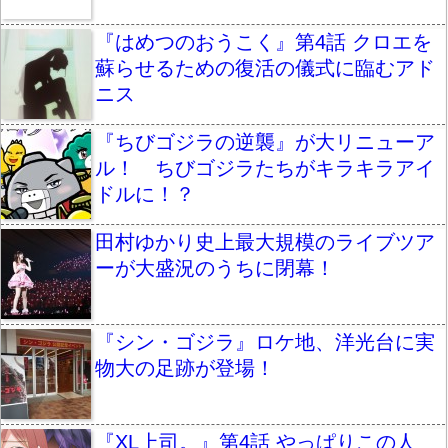
『はめつのおうこく』第4話 クロエを
蘇らせるための復活の儀式に臨むアド
ニス
『ちびゴジラの逆襲』が大リニューア
ル！ ちびゴジラたちがキラキラアイ
ドルに！？
田村ゆかり史上最大規模のライブツア
ーが大盛況のうちに閉幕！
『シン・ゴジラ』ロケ地、洋光台に実
物大の足跡が登場！
『XL上司。』第4話 やっぱりこの人