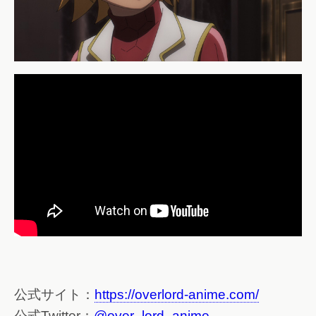
公式サイト：
https://overlord-anime.com/
公式Twitter：
@over_lord_anime