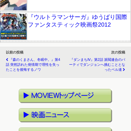
『ウルトラマンサーガ』ゆうばり国際
ファンタスティック映画祭2012
以前の投稿
次の投稿
『森のくまさん、冬眠中。』第4
『ダンまちⅣ』第2話 派閥連合のパ
話 突然訪れた発情期で理性を失っ
ーティでダンジョンへ挑むこととな
たことを後悔するノワ
ったベル達