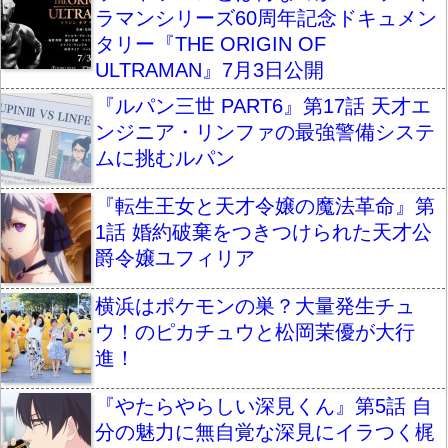
ラマンシリーズ60周年記念ドキュメン
タリー『THE ORIGIN OF
ULTRAMAN』7月3日公開
『ルパン三世 PART6』第17話 天才エ
ンジニア・リンファの最強警備システ
ムに挑むルパン
『転生王女と天才令嬢の魔法革命』第
1話 婚約破棄をつきつけられた天才公
爵令嬢ユフィリア
横浜はポケモンの巣？大量発生チュ
ウ！のピカチュウと松岡茉優が大行
進！
『やたらやらしい深見くん』第5話 自
分の魅力に無自覚な深見にイラつく梶