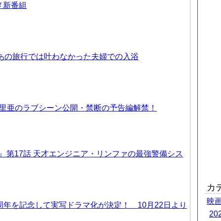
ニメ新番組
 あの旅行では叶わなかった夫婦での入浴
優里亜のラブシーン公開・禁断の予告編解禁！
T6』第17話 天才エンジニア・リンファの最強警備シス
カ
映
周年を記念して実写ドラマ化が決定！ 10月22日より
2