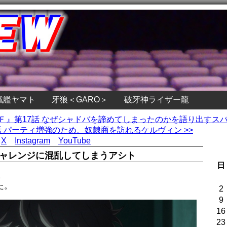
戦艦ヤマト
牙狼＜GARO＞
破牙神ライザー龍
スＦ』第17話 なぜシャドバを諦めてしまったのかを語り出すス
 パーティ増強のため、奴隷商を訪れるケルヴィン >>
X
Instagram
YouTube
チャレンジに混乱してしまうアシト
日
。
た。
2
9
16
23