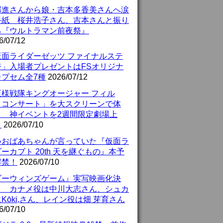
部進さんから娘・吉本多香美さんへ涙
手紙 桜井浩子さん、吉本さんと振り
る『ウルトラマン前夜祭』
6/07/12
仮面ライダーゼッツ ファイナルステ
ジ」入場者プレゼントはFSオリジナ
カプセム全7種
2026/07/12
王様戦隊キングオージャー フィル
・コンサート」を大スクリーンで体
！ 神イベントを2週間限定劇場上
！
2026/07/10
いおばあちゃんが言っていた『仮面ラ
ーカブト 20th 天を継ぐもの』本予
解禁！
2026/07/10
ダーウィンズゲーム』実写映画化決
！ カナメ役は中川大志さん、シュカ
Kōki,さん、レイン役は畑 芽育さん
6/07/10