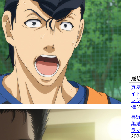
最
真
イ
レ
催
2
長野
集
ラマ
202