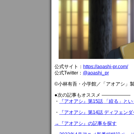
公式サイト：
https://aoashi-pr.com/
公式Twitter：
@aoashi_pr
©小林有吾・小学館／「アオアシ」
●次の記事もオススメ ——————
・
『アオアシ』第15話 「絞る」と
・
『アオアシ』第14話 ディフェン
→『アオアシ』の記事を探す