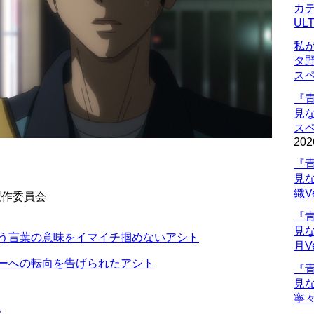
カデ
UL
私
タ
ス
『
見
ス
202
『
見
織V
製作委員会
『
見
いう言葉の意味をイマイチ掴めないアシト
月V
ダーへの転向を告げられたアシト
『
見
寧々