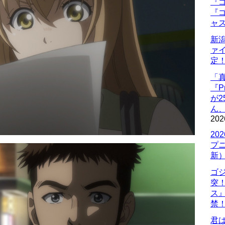
『ゴ
『ゴ
ャ
新
ァ
定
「
『P
が
ん
202
20
プ
新
ゴ
突
ス
禁
君