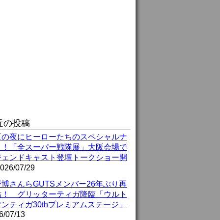
近の投稿
夏の夜にヒーローたちのスペシャルナ
ト！「全スーパー戦隊展」大阪会場で
ジェンドキャスト登壇トークショー開
026/07/29
博さんらGUTSメンバー26年ぶり再
結！ グリッターティガ降臨「ウルト
ンティガ30thプレミアムステージ」
6/07/13