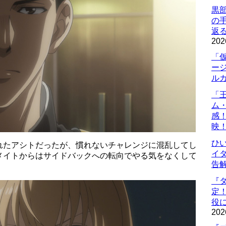
黒
の
返
202
「
ー
ル
「
ム
感
映
ひ
れたアシトだったが、慣れないチャレンジに混乱してし
イダ
メイトからはサイドバックへの転向でやる気をなくして
告
『
定
役に
202