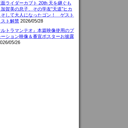
面ライダーカブト 20th 天を継ぐも
』加賀美の息子、その学友“天道”ヒカ
、そして大人になったゴン！ ゲスト
ャスト解禁
2026/05/28
ウルトラマンテオ』本篇映像使用のプ
モーション映像＆番宣ポスターお披露
026/05/26