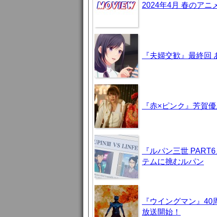
2024年4月 春のア
『夫婦交歓』最終回
『赤×ピンク』芳賀
『ルパン三世 PAR
テムに挑むルパン
『ウイングマン』40
放送開始！