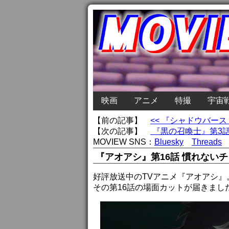
映画
アニメ
特撮
宇宙
【前の記事】
<< 『シャドウバー
【次の記事】
『黒の召喚士』第3話
MOVIEW SNS：
Bluesky
Threads
『アオアシ』第16話 慣れない
好評放送中のTVアニメ『アオアシ』
その第16話の場面カットが届きまし