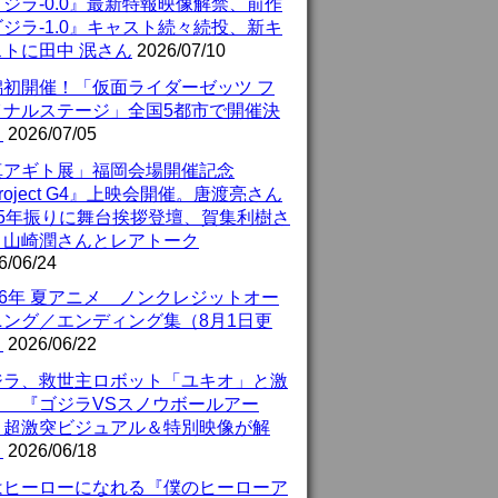
ジラ-0.0』最新特報映像解禁、前作
ジラ-1.0』キャスト続々続投、新キ
ストに田中 泯さん
2026/07/10
潟初開催！「仮面ライダーゼッツ フ
イナルステージ」全国5都市で開催決
！
2026/07/05
真アギト展」福岡会場開催記念
roject G4』上映会開催。唐渡亮さん
25年振りに舞台挨拶登壇、賀集利樹さ
、山崎潤さんとレアトーク
6/06/24
26年 夏アニメ ノンクレジットオー
ニング／エンディング集（8月1日更
）
2026/06/22
ジラ、救世主ロボット「ユキオ」と激
！ 『ゴジラVSスノウボールアー
』超激突ビジュアル＆特別映像が解
！
2026/06/18
はヒーローになれる『僕のヒーローア