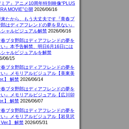
ミア』アニメ10周年特別映像“PLUS
TRA MOVIE”公開
2026/06/16
が来たから、もう大丈夫です『青春ブ
野郎はディアフレンドの夢を見ない』
ペシャルビジュアル解禁
2026/06/16
青春ブタ野郎はディアフレンドの夢を
ない』本予告解禁、明日6月16日には
ペシャルビジュアルを解禁
6/06/15
青春ブタ野郎はディアフレンドの夢を
ない』メモリアルビジュアル【美東美
er.】 解禁
2026/06/14
青春ブタ野郎はディアフレンドの夢を
ない』メモリアルビジュアル【広川卯
er.】 解禁
2026/06/07
青春ブタ野郎はディアフレンドの夢を
ない』メモリアルビジュアル【岩見沢
Ver.】 解禁
2026/05/31