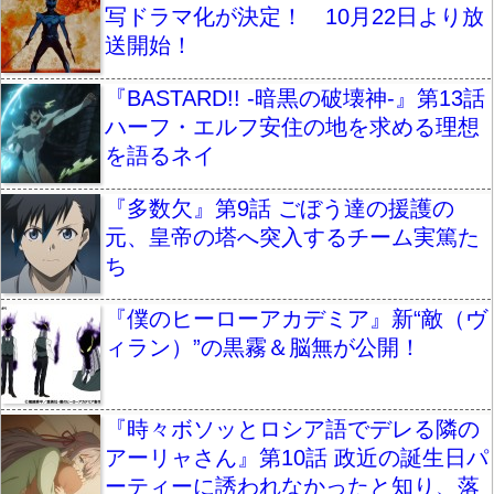
写ドラマ化が決定！ 10月22日より放
送開始！
『BASTARD!! -暗黒の破壊神-』第13話
ハーフ・エルフ安住の地を求める理想
を語るネイ
『多数欠』第9話 ごぼう達の援護の
元、皇帝の塔へ突入するチーム実篤た
ち
『僕のヒーローアカデミア』新“敵（ヴ
ィラン）”の黒霧＆脳無が公開！
『時々ボソッとロシア語でデレる隣の
アーリャさん』第10話 政近の誕生日パ
ーティーに誘われなかったと知り、落