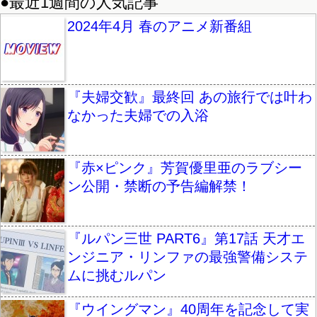
●最近1週間の人気記事
2024年4月 春のアニメ新番組
『夫婦交歓』最終回 あの旅行では叶わ
なかった夫婦での入浴
『赤×ピンク』芳賀優里亜のラブシー
ン公開・禁断の予告編解禁！
『ルパン三世 PART6』第17話 天才エ
ンジニア・リンファの最強警備システ
ムに挑むルパン
『ウイングマン』40周年を記念して実