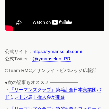
公式サイト：
https://rymansclub.com/
公式Twitter：
@rymansclub_PR
©Team RMC／サンライトビバレッジ広報部
●次の記事もオススメ ——————
・
『リーマンズクラブ』第4話 全日本実業団バ
ドミントン選手権大会が開幕
・
『リーマンズクラブ』第3話 尊をフォローす