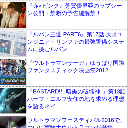
『赤×ピンク』芳賀優里亜のラブシー
ン公開・禁断の予告編解禁！
『ルパン三世 PART6』第17話 天才エ
ンジニア・リンファの最強警備システ
ムに挑むルパン
『ウルトラマンサーガ』ゆうばり国際
ファンタスティック映画祭2012
『BASTARD!! -暗黒の破壊神-』第13話
ハーフ・エルフ安住の地を求める理想
を語るネイ
ウルトラマンフェスティバル2016で、
ついに実物大ウルトラマンが登場