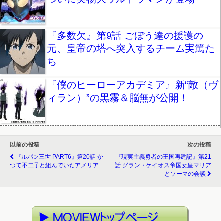
『多数欠』第9話 ごぼう達の援護の
元、皇帝の塔へ突入するチーム実篤た
ち
『僕のヒーローアカデミア』新“敵（ヴ
ィラン）”の黒霧＆脳無が公開！
以前の投稿
次の投稿
『ルパン三世 PART6』第20話 か
『現実主義勇者の王国再建記』第21
つて不二子と組んでいたアメリア
話 グラン・ケイオス帝国女皇マリア
とソーマの会談