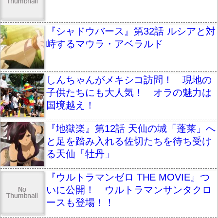
『シャドウバース』第32話 ルシアと対
峙するマウラ・アベラルド
しんちゃんがメキシコ訪問！ 現地の
子供たちにも大人気！ オラの魅力は
国境越え！
『地獄楽』第12話 天仙の城「蓬莱」へ
と足を踏み入れる佐切たちを待ち受け
る天仙「牡丹」
『ウルトラマンゼロ THE MOVIE』つ
いに公開！ ウルトラマンサンタクロ
ースも登場！！