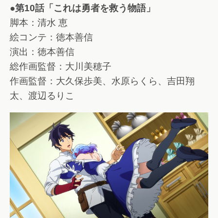
●第10話「これは勇者を救う物語」
脚本：清水 恵
絵コンテ：徳本善信
演出：徳本善信
総作画監督：大川美穂子
作画監督：大久保歩美、水原らくら、吉田翔
太、渡辺るりこ