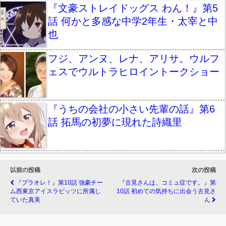
『文豪ストレイドッグス わん！』第5
話 何かと多感な中学2年生・太宰と中
也
フジ、アンヌ、レナ、アリサ。ウルフ
ェスでウルトラヒロイントークショー
『うちの会社の小さい先輩の話』第6
話 拓馬の初夢に現れた詩織里
以前の投稿
次の投稿
『プラオレ！』第10話 強豪チー
『古見さんは、コミュ症です。』第
ム西東京アイスラビッツに所属し
10話 初めての気持ちに出会う古見さ
ていた真美
ん