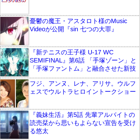
憂鬱の魔王・アスタロト様のMusic
Videoが公開『sin 七つの大罪』
『新テニスの王子様 U-17 WC
SEMIFINAL』第6話 「手塚ゾーン」と
「手塚ファントム」と融合させた新技
フジ、アンヌ、レナ、アリサ。ウルフ
ェスでウルトラヒロイントークショー
『義妹生活』第5話 先輩アルバイトの
読売栞から思いもよらない宣告を受け
る悠太