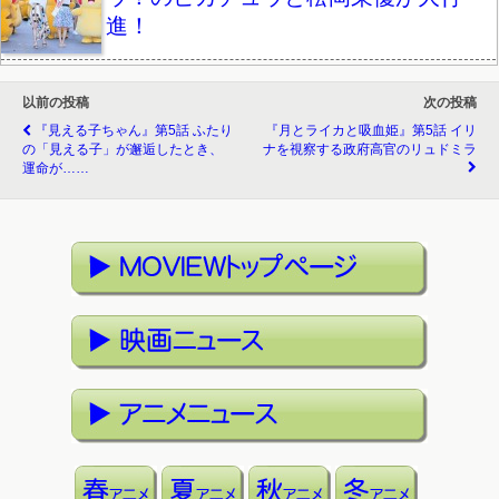
進！
以前の投稿
次の投稿
『見える子ちゃん』第5話 ふたり
『月とライカと吸血姫』第5話 イリ
の「見える子」が邂逅したとき、
ナを視察する政府高官のリュドミラ
運命が……