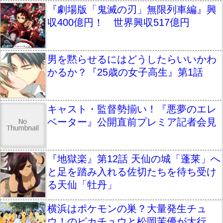
『劇場版「鬼滅の刃」無限列車編』興
収400億円！ 世界興収517億円
男を黙らせるにはどうしたらいいかわ
かるか？『25歳の女子高生』第1話
キャスト・監督勢揃い！『悪夢のエレ
ベーター』公開直前プレミア記者会見
『地獄楽』第12話 天仙の城「蓬莱」へ
と足を踏み入れる佐切たちを待ち受け
る天仙「牡丹」
横浜はポケモンの巣？大量発生チュ
ウ！のピカチュウと松岡茉優が大行