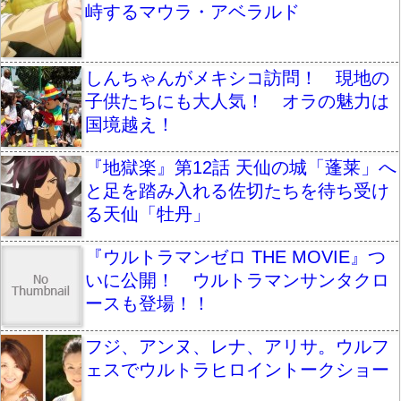
峙するマウラ・アベラルド
しんちゃんがメキシコ訪問！ 現地の
子供たちにも大人気！ オラの魅力は
国境越え！
『地獄楽』第12話 天仙の城「蓬莱」へ
と足を踏み入れる佐切たちを待ち受け
る天仙「牡丹」
『ウルトラマンゼロ THE MOVIE』つ
いに公開！ ウルトラマンサンタクロ
ースも登場！！
フジ、アンヌ、レナ、アリサ。ウルフ
ェスでウルトラヒロイントークショー