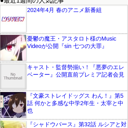
●最近1週間の人気記事
2024年4月 春のアニメ新番組
憂鬱の魔王・アスタロト様のMusic
Videoが公開『sin 七つの大罪』
キャスト・監督勢揃い！『悪夢のエレ
ベーター』公開直前プレミア記者会見
『文豪ストレイドッグス わん！』第5
話 何かと多感な中学2年生・太宰と中
也
『シャドウバース』第32話 ルシアと対