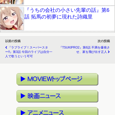
『うちの会社の小さい先輩の話』第6
話 拓馬の初夢に現れた詩織里
以前の投稿
次の投稿
『ラブライブ！スーパースタ
『TSUKIPRO2』第6話 不満を爆発さ
ー!!』第3話 今回のライブは自分一
せ、家を飛び出す正人
人で歌うという可可