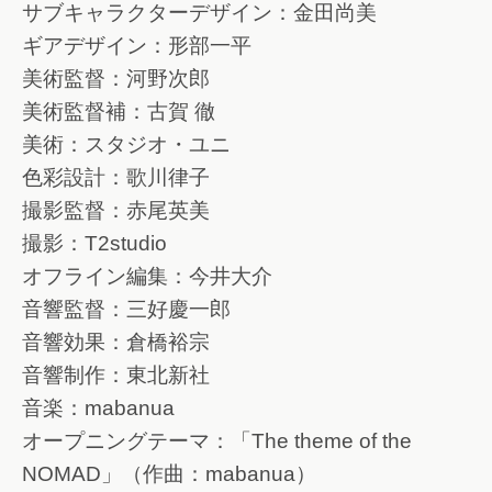
サブキャラクターデザイン：金田尚美
ギアデザイン：形部一平
美術監督：河野次郎
美術監督補：古賀 徹
美術：スタジオ・ユニ
色彩設計：歌川律子
撮影監督：赤尾英美
撮影：T2studio
オフライン編集：今井大介
音響監督：三好慶一郎
音響効果：倉橋裕宗
音響制作：東北新社
音楽：mabanua
オープニングテーマ：「The theme of the
NOMAD」（作曲：mabanua）