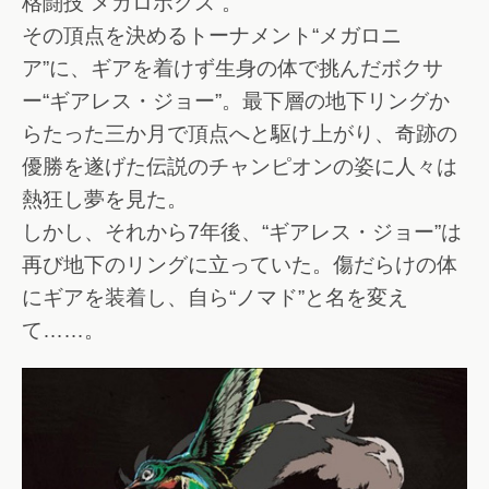
格闘技“メガロボクス”。
その頂点を決めるトーナメント“メガロニ
ア”に、ギアを着けず生身の体で挑んだボクサ
ー“ギアレス・ジョー”。最下層の地下リングか
らたった三か月で頂点へと駆け上がり、奇跡の
優勝を遂げた伝説のチャンピオンの姿に人々は
熱狂し夢を見た。
しかし、それから7年後、“ギアレス・ジョー”は
再び地下のリングに立っていた。傷だらけの体
にギアを装着し、自ら“ノマド”と名を変え
て……。