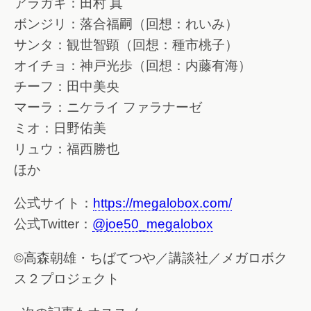
アラガキ：田村 真
ボンジリ：落合福嗣（回想：れいみ）
サンタ：観世智顕（回想：種市桃子）
オイチョ：神戸光歩（回想：内藤有海）
チーフ：田中美央
マーラ：ニケライ ファラナーゼ
ミオ：日野佑美
リュウ：福西勝也
ほか
公式サイト：
https://megalobox.com/
公式Twitter：
@joe50_megalobox
©高森朝雄・ちばてつや／講談社／メガロボク
ス２プロジェクト