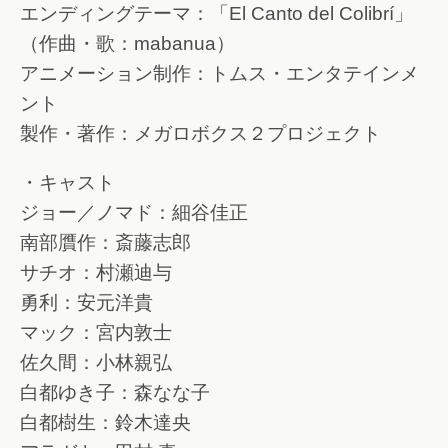
エンディングテーマ：「El Canto del Colibrí」
（作曲・歌：mabanua）
アニメーション制作：トムス・エンタテインメ
ント
製作・著作：メガロボクス２プロジェクト
・キャスト
ジョー／ノマド：細谷佳正
南部贋作：斎藤志郎
サチオ：村瀬迪与
勇利：安元洋貴
マック：宮内敦士
佐久間：小林親弘
白都ゆき子：森なな子
白都樹生：鈴木達央