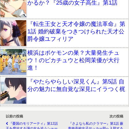
かるか？『25歳の女子高生』第1話
『転生王女と天才令嬢の魔法革命』第
1話 婚約破棄をつきつけられた天才公
爵令嬢ユフィリア
横浜はポケモンの巣？大量発生チュ
ウ！のピカチュウと松岡茉優が大行
進！
『やたらやらしい深見くん』第5話 自
分の魅力に無自覚な深見にイラつく梶
以前の投稿
次の投稿
『憂国のモリアーティ』第12話
『さよなら私のクラマー』第1話 蕨
王を脅迫する謎の女を追うシャー
青南高校女子サッカー部へ入部する