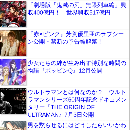
『劇場版「鬼滅の刃」無限列車編』興
収400億円！ 世界興収517億円
『赤×ピンク』芳賀優里亜のラブシー
ン公開・禁断の予告編解禁！
少女たちの絆が生み出す特別な時間の
物語『ポッピンQ』12月公開
ウルトラマンとは何なのか？ ウルト
ラマンシリーズ60周年記念ドキュメン
タリー『THE ORIGIN OF
ULTRAMAN』7月3日公開
男を黙らせるにはどうしたらいいかわ