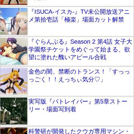
『ISUCA-イスカ-』TV未公開放送アニ
メ第拾壱話「極楽」場面カット解禁
『ぐらんぶる』Season 2 第4話 女子大
学園祭チケットをめぐって始まる、欲
望に塗れた醜いアピール合戦
金色の闇、禁断のトランス！「すっっ
っごく！！えっちぃ気分♡」
実写版『パトレイバー』第5章ストー
リー・場面写到着
科警研が開発したクウガ専用マシン・