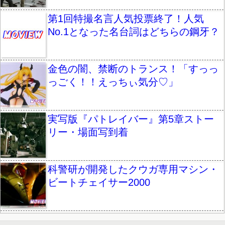
第1回特撮名言人気投票終了！人気
No.1となった名台詞はどちらの鋼牙？
金色の闇、禁断のトランス！「すっっ
っごく！！えっちぃ気分♡」
実写版『パトレイバー』第5章ストー
リー・場面写到着
科警研が開発したクウガ専用マシン・
ビートチェイサー2000