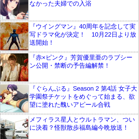
なかった夫婦での入浴
『ウイングマン』40周年を記念して実
写ドラマ化が決定！ 10月22日より放
送開始！
『赤×ピンク』芳賀優里亜のラブシー
ン公開・禁断の予告編解禁！
『ぐらんぶる』Season 2 第4話 女子大
学園祭チケットをめぐって始まる、欲
望に塗れた醜いアピール合戦
メフィラス星人とウルトラマン、つい
に決着？怪獣散歩福島編今晩放送！