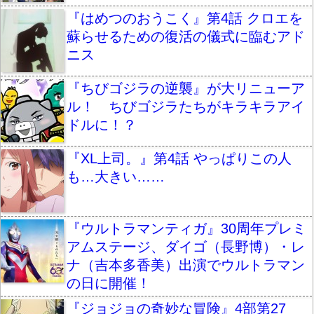
『はめつのおうこく』第4話 クロエを
蘇らせるための復活の儀式に臨むアド
ニス
『ちびゴジラの逆襲』が大リニューア
ル！ ちびゴジラたちがキラキラアイ
ドルに！？
『XL上司。』第4話 やっぱりこの人
も…大きい……
『ウルトラマンティガ』30周年プレミ
アムステージ、ダイゴ（長野博）・レ
ナ（吉本多香美）出演でウルトラマン
の日に開催！
『ジョジョの奇妙な冒険』4部第27