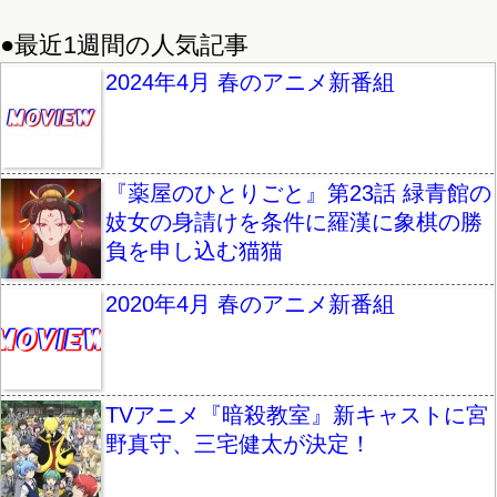
●最近1週間の人気記事
2024年4月 春のアニメ新番組
『薬屋のひとりごと』第23話 緑青館の
妓女の身請けを条件に羅漢に象棋の勝
負を申し込む猫猫
2020年4月 春のアニメ新番組
TVアニメ『暗殺教室』新キャストに宮
野真守、三宅健太が決定！