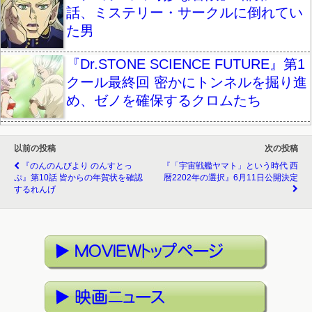
話、ミステリー・サークルに倒れてい
た男
『Dr.STONE SCIENCE FUTURE』第1
クール最終回 密かにトンネルを掘り進
め、ゼノを確保するクロムたち
以前の投稿
次の投稿
『のんのんびより のんすとっ
『「宇宙戦艦ヤマト」という時代 西
ぷ』第10話 皆からの年賀状を確認
暦2202年の選択』6月11日公開決定
するれんげ