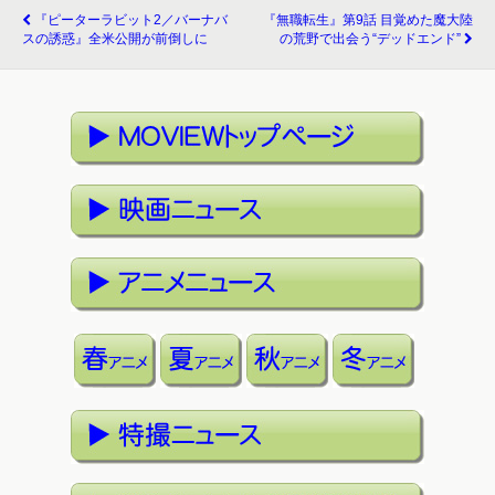
『ピーターラビット2／バーナバ
『無職転生』第9話 目覚めた魔大陸
スの誘惑』全米公開が前倒しに
の荒野で出会う“デッドエンド”