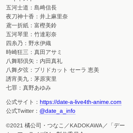
五河士道：島﨑信長
夜刀神十香：井上麻里奈
鳶一折紙：富樫美鈴
五河琴里：竹達彩奈
四糸乃：野水伊織
時崎狂三：真田アサミ
八舞耶倶矢：内田真礼
八舞夕弦：ブリドカット セーラ 恵美
誘宵美九：茅原実里
七罪：真野あゆみ
公式サイト：
https://date-a-live4th-anime.com
公式Twitter：
@date_a_info
©2021 橘公司・つなこ／KADOKAWA／「デー