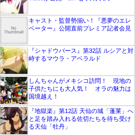
キャスト・監督勢揃い！『悪夢のエレ
ベーター』公開直前プレミア記者会見
『シャドウバース』第32話 ルシアと対
峙するマウラ・アベラルド
しんちゃんがメキシコ訪問！ 現地の
子供たちにも大人気！ オラの魅力は
国境越え！
『地獄楽』第12話 天仙の城「蓬莱」へ
と足を踏み入れる佐切たちを待ち受け
る天仙「牡丹」