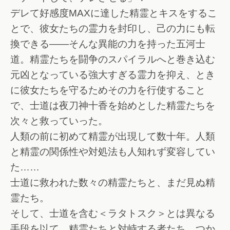
デレて好感度MAXに達した精霊とキスをするこ
とで、彼女たちの霊力を封印し、己の力にも転
換できる――そんな異能の力を持った五河士
道。精霊たちを闘争のスパイラルへと巻き込む
元凶となっている強大すぎる霊力を抑え、とき
に彼女たちを守るためその力を行使すること
で、士道は夜刀神十香を始めとした精霊たちを
次々と救っていった。
人類の前に初めて精霊が出現して数十年。人類
と精霊の関係性や対処法も人知れず変容してい
た……
士道に救われた数々の精霊たちと、まだ見ぬ精
霊たち。
そして、士道を含む＜ラタトスク＞とは異なる
手段を以て、精霊たちと対峙する者たち。つか