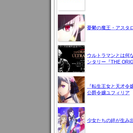
憂鬱の魔王・アスタロト様
ウルトラマンとは何
ンタリー『THE ORIG
『転生王女と天才令嬢
公爵令嬢ユフィリア
少女たちの絆が生み出