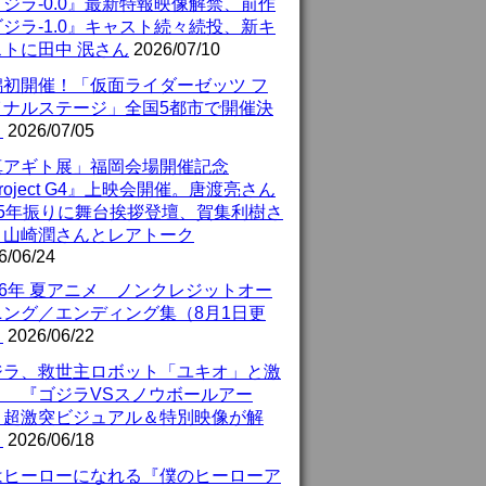
ジラ-0.0』最新特報映像解禁、前作
ジラ-1.0』キャスト続々続投、新キ
ストに田中 泯さん
2026/07/10
潟初開催！「仮面ライダーゼッツ フ
イナルステージ」全国5都市で開催決
！
2026/07/05
真アギト展」福岡会場開催記念
roject G4』上映会開催。唐渡亮さん
25年振りに舞台挨拶登壇、賀集利樹さ
、山崎潤さんとレアトーク
6/06/24
26年 夏アニメ ノンクレジットオー
ニング／エンディング集（8月1日更
）
2026/06/22
ジラ、救世主ロボット「ユキオ」と激
！ 『ゴジラVSスノウボールアー
』超激突ビジュアル＆特別映像が解
！
2026/06/18
はヒーローになれる『僕のヒーローア