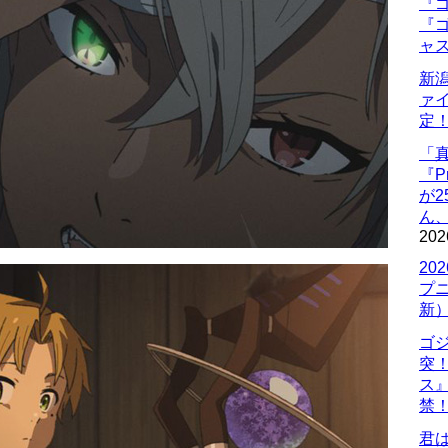
『ゴ
『ゴ
ャ
新
ァ
定
「
『P
が
ん
202
20
プ
新
ゴ
突
ス
禁
君