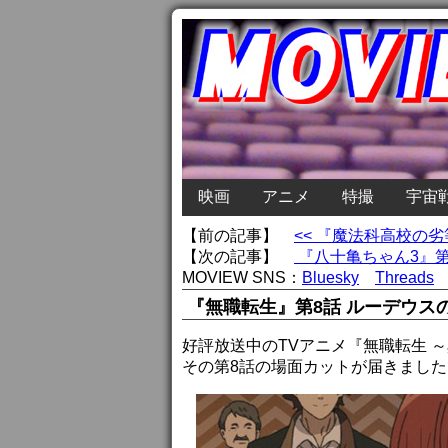
映画
アニメ
特撮
宇宙
【前の記事】
<< 『魔法科高校の
【次の記事】
『八十亀ちゃん3』第
MOVIEW SNS：
Bluesky
Threads
『無職転生』第8話 ルーデウス
好評放送中のTVアニメ『無職転生 
その第8話の場面カットが届きました