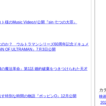
のMusic Videoが公開『sin 七つの大罪』
なのか？ ウルトラマンシリーズ60周年記念ドキュメ
IN OF ULTRAMAN』7月3日公開
の魔法革命』第1話 婚約破棄をつきつけられた天才
カ
す特別な時間の物語『ポッピンQ』12月公開
映
2