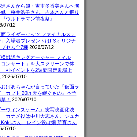
部進さんから娘・吉本多香美さんへ涙
手紙 桜井浩子さん、吉本さんと振り
る『ウルトラマン前夜祭』
6/07/12
仮面ライダーゼッツ ファイナルステ
ジ」入場者プレゼントはFSオリジナ
カプセム全7種
2026/07/12
王様戦隊キングオージャー フィル
・コンサート」を大スクリーンで体
！ 神イベントを2週間限定劇場上
！
2026/07/10
いおばあちゃんが言っていた『仮面ラ
ーカブト 20th 天を継ぐもの』本予
解禁！
2026/07/10
ダーウィンズゲーム』実写映画化決
！ カナメ役は中川大志さん、シュカ
Kōki,さん、レイン役は畑 芽育さん
6/07/10