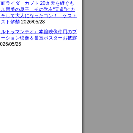
面ライダーカブト 20th 天を継ぐも
』加賀美の息子、その学友“天道”ヒカ
、そして大人になったゴン！ ゲスト
ャスト解禁
2026/05/28
ウルトラマンテオ』本篇映像使用のプ
モーション映像＆番宣ポスターお披露
026/05/26