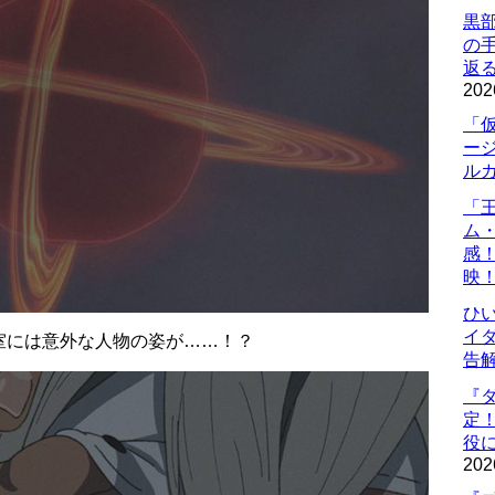
黒
の
返
202
「
ー
ル
「
ム
感
映
ひ
イダ
室には意外な人物の姿が……！？
告
『
定
役に
202