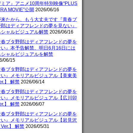
ミア』アニメ10周年特別映像“PLUS
TRA MOVIE”公開
2026/06/16
が来たから、もう大丈夫です『青春ブ
野郎はディアフレンドの夢を見ない』
ペシャルビジュアル解禁
2026/06/16
青春ブタ野郎はディアフレンドの夢を
ない』本予告解禁、明日6月16日には
ペシャルビジュアルを解禁
6/06/15
青春ブタ野郎はディアフレンドの夢を
ない』メモリアルビジュアル【美東美
er.】 解禁
2026/06/14
青春ブタ野郎はディアフレンドの夢を
ない』メモリアルビジュアル【広川卯
er.】 解禁
2026/06/07
青春ブタ野郎はディアフレンドの夢を
ない』メモリアルビジュアル【岩見沢
Ver.】 解禁
2026/05/31