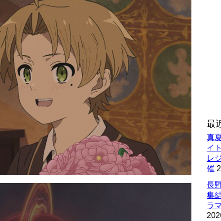
最
真
イ
レ
催
2
長野
集
ラマ
202