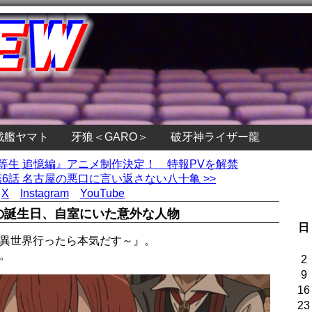
戦艦ヤマト
牙狼＜GARO＞
破牙神ライザー龍
劣等生 追憶編』アニメ制作決定！ 特報PVを解禁
6話 名古屋の悪口に言い返さない八十亀 >>
X
Instagram
YouTube
の誕生日、自室にいた意外な人物
日
～異世界行ったら本気だす～』。
。
2
9
16
23