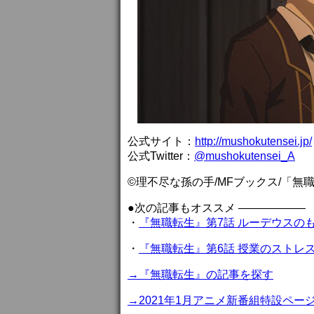
公式サイト：
http://mushokutensei.jp/
公式Twitter：
@mushokutensei_A
©理不尽な孫の手/MFブックス/「無
●次の記事もオススメ ——————
・
『無職転生』第7話 ルーデウスの
・
『無職転生』第6話 授業のストレ
→『無職転生』の記事を探す
→2021年1月アニメ新番組特設ペー