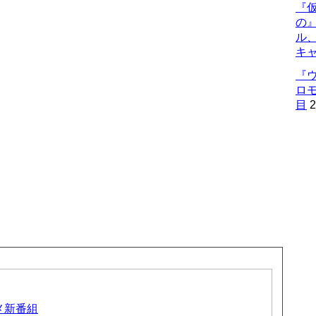
『仮
の
ル
キ
『
ロ
目
2
ニメ新番組