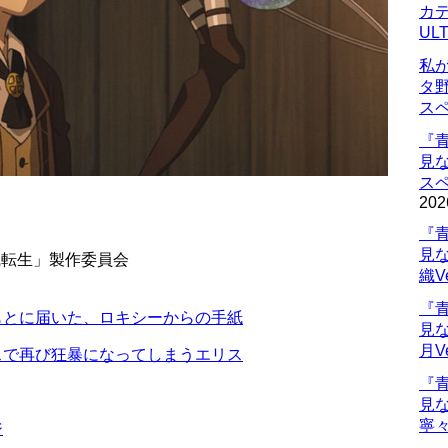
カデ
UL
私
タ
ス
『
見
ス
202
『
見
職転生」製作委員会
織V
『
もとに届いた、ロキシーからの手紙
見
月V
スで再び狂暴になってしまうエリス
『
見
寧々
ジ