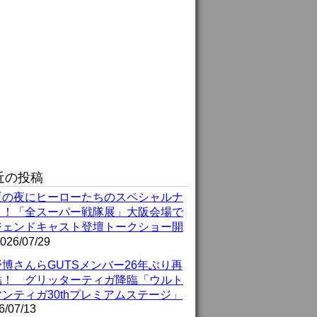
近の投稿
夏の夜にヒーローたちのスペシャルナ
ト！「全スーパー戦隊展」大阪会場で
ジェンドキャスト登壇トークショー開
026/07/29
博さんらGUTSメンバー26年ぶり再
結！ グリッターティガ降臨「ウルト
ンティガ30thプレミアムステージ」
6/07/13