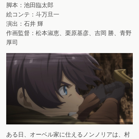
脚本：池田臨太郎
絵コンテ：斗万旦一
演出：石井 輝
作画監督：松本淑恵、栗原基彦、吉岡 勝、青野
厚司
ある日、オーベル家に仕えるノンノリアは、村