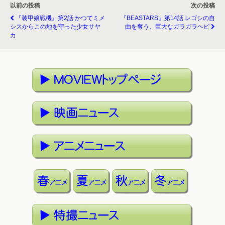
以前の投稿
次の投稿
『装甲娘戦機』第2話 かつてミメ
『BEASTARS』第14話 レゴシの自
シスからこの地を守った少女サヤ
由を奪う、巨大なガラガラヘビ
カ