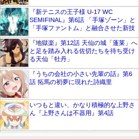
『新テニスの王子様 U-17 WC
SEMIFINAL』第6話 「手塚ゾーン」と
「手塚ファントム」と融合させた新技
『地獄楽』第12話 天仙の城「蓬莱」へ
と足を踏み入れる佐切たちを待ち受け
る天仙「牡丹」
『うちの会社の小さい先輩の話』第6
話 拓馬の初夢に現れた詩織里
いつもと違い、かなり積極的な上野さ
ん『上野さんは不器用』第4話