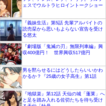
ェスでウルトラヒロイントークショー
『義妹生活』第5話 先輩アルバイトの
読売栞から思いもよらない宣告を受け
る悠太
『劇場版「鬼滅の刃」無限列車編』興
収400億円！ 世界興収517億円
男を黙らせるにはどうしたらいいかわ
かるか？『25歳の女子高生』第1話
『地獄楽』第12話 天仙の城「蓬莱」へ
と足を踏み入れる佐切たちを待ち受け
る天仙「牡丹」