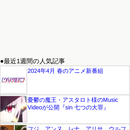
●最近1週間の人気記事
2024年4月 春のアニメ新番組
憂鬱の魔王・アスタロト様のMusic
Videoが公開『sin 七つの大罪』
フジ、アンヌ、レナ、アリサ。ウルフ