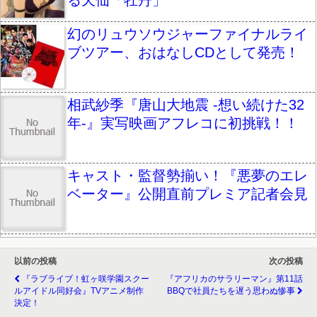
幻のリュウソウジャーファイナルライ
ブツアー、おはなしCDとして発売！
相武紗季『唐山大地震 -想い続けた32
年-』実写映画アフレコに初挑戦！！
キャスト・監督勢揃い！『悪夢のエレ
ベーター』公開直前プレミア記者会見
以前の投稿
次の投稿
『ラブライブ！虹ヶ咲学園スクー
『アフリカのサラリーマン』第11話
ルアイドル同好会』TVアニメ制作
BBQで社員たちを遅う思わぬ惨事
決定！